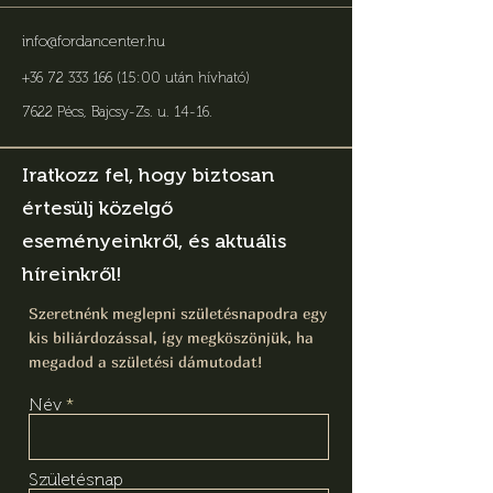
info@fordancenter.hu
+36 72 333 166 (15:00 után hívható)
7622 Pécs, Bajcsy-Zs. u. 14-16
.
Iratkozz fel, hogy biztosan
értesülj közelgő
eseményeinkről, és aktuális
híreinkről!
Szeretnénk meglepni születésnapodra egy
kis biliárdozással, így megköszönjük, ha
megadod a születési dámutodat!
Név
Születésnap