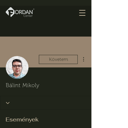
További műveletek
Követem
Bálint Mikoly
Események