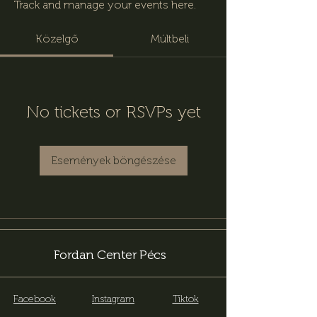
Track and manage your events here.
Közelgő
Múltbeli
No tickets or RSVPs yet
Események böngészése
Fordan Center Pécs
Facebook
Instagram
Tiktok