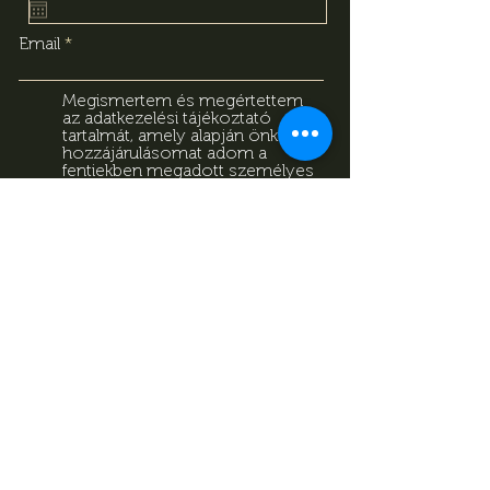
Email
Megismertem és megértettem
az adatkezelési tájékoztató
tartalmát, amely alapján önkéntes
hozzájárulásomat adom a
fentiekben megadott személyes
adataim kezeléséhez. Tudomásul
veszem, hogy jelen
hozzájárulásomat bármikor
visszavonhatom a
tájékoztatóban megadott
elérhetőségeken.
Adatkezelési
Tájékoztató
Feliratkozás
Adatkezelési Tájékoztató
Impresszum