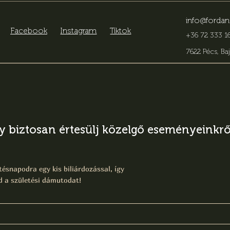
info@fordan
Facebook
Instagram
Tiktok
+36 72 333 16
7622 Pécs, Baj
gy biztosan értesülj közelgő eseményeinkről
ésnapodra egy kis biliárdozással, így
 a születési dámutodat!