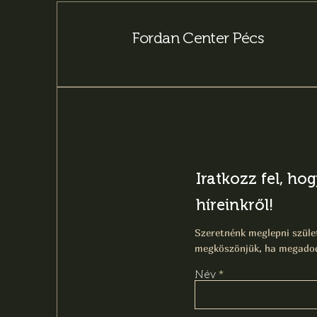
Fordan Center Pécs
Iratkozz fel, ho
híreinkről!
Szeretnénk meglepni szület
megköszönjük, ha megadod
Név