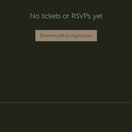
No tickets or RSVPs yet
Események böngészése