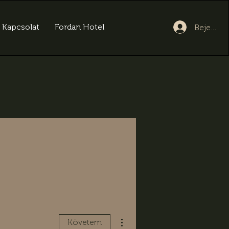
Kapcsolat
Fordan Hotel
Bejelent
További műveletek
Követem