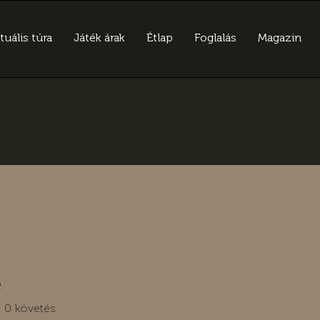
tuális túra
Játék árak
Étlap
Foglalás
Magazin
e
0
követés