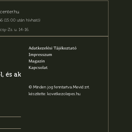
center.hu
6 (15:00 után hívható)
csy-Zs. u. 14-16
.
Adatkezelési Tájékoztató
Impresszum
Magazin
Kapcsolat
, és aktuális
© Minden jog fenntartva Mevid zrt.
készítette:
kovetkezolepes.hu