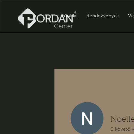
Főoldal
Rendezvények
Vir
Noell
0
követő