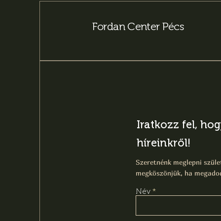
Fordan Center Pécs
Iratkozz fel, ho
híreinkről!
Szeretnénk meglepni szület
megköszönjük, ha megadod
Név