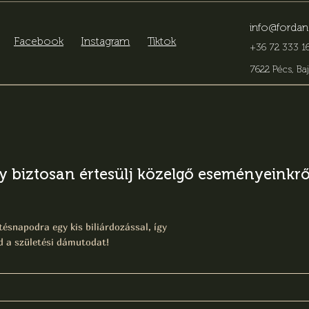
info@fordan
Facebook
Instagram
Tiktok
+36 72 333 16
7622 Pécs, Baj
gy biztosan értesülj közelgő eseményeinkről
ésnapodra egy kis biliárdozással, így
 a születési dámutodat!