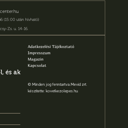
center.hu
6 (15:00 után hívható)
csy-Zs. u. 14-16
.
Adatkezelési Tájékoztató
Impresszum
Magazin
Kapcsolat
, és aktuális
© Minden jog fenntartva Mevid zrt.
készítette:
kovetkezolepes.hu