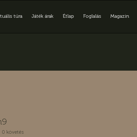
tuális túra
Játék árak
Étlap
Foglalás
Magazin
n9
0
követés