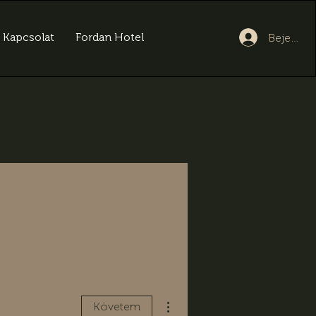
Kapcsolat
Fordan Hotel
Bejelent
További műveletek
Követem