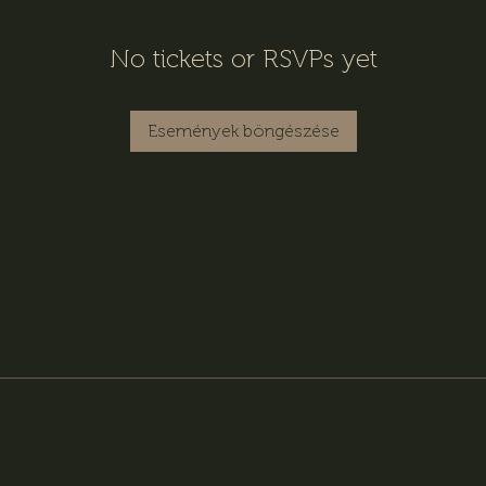
No tickets or RSVPs yet
Események böngészése