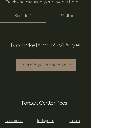
Track and manage your events here.
Közelgő
Múltbeli
No tickets or RSVPs yet
Események böngészése
Fordan Center Pécs
Facebook
Instagram
Tiktok