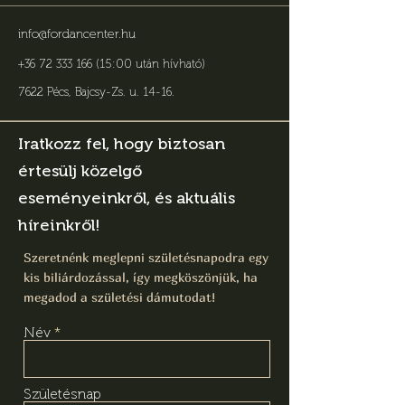
info@fordancenter.hu
+36 72 333 166 (15:00 után hívható)
7622 Pécs, Bajcsy-Zs. u. 14-16
.
Iratkozz fel, hogy biztosan
értesülj közelgő
eseményeinkről, és aktuális
híreinkről!
Szeretnénk meglepni születésnapodra egy
kis biliárdozással, így megköszönjük, ha
megadod a születési dámutodat!
Név
Születésnap