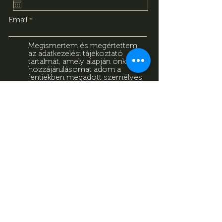
Email
Megismertem és megértettem
az adatkezelési tájékoztató
tartalmát, amely alapján önkéntes
hozzájárulásomat adom a
fentiekben megadott személyes
adataim kezeléséhez. Tudomásul
veszem, hogy jelen
hozzájárulásomat bármikor
visszavonhatom a
tájékoztatóban megadott
elérhetőségeken.
Adatkezelési
Tájékoztató
Feliratkozás
Adatkezelési Tájékoztató
Impresszum