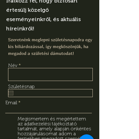
Iratkozz fel, hogy biztosan
értesülj közelgő
eseményeinkről, és aktuális
híreinkről!
Szeretnénk meglepni születésnapodra egy
kis biliárdozással, így megköszönjük, ha
megadod a születési dámutodat!
Név
Születésnap
Email
Megismertem és megértettem
az adatkezelési tájékoztató
tartalmát, amely alapján önkéntes
hozzájárulásomat adom a
fentiekben megadott személyes