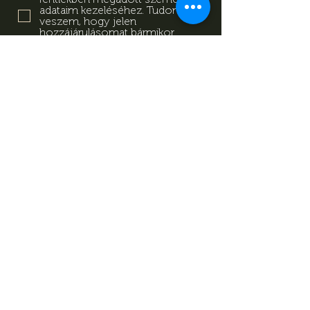
adataim kezeléséhez. Tudomásul
veszem, hogy jelen
hozzájárulásomat bármikor
visszavonhatom a
tájékoztatóban megadott
elérhetőségeken.
Adatkezelési
Tájékoztató
Feliratkozás
Adatkezelési Tájékoztató
Impresszum
Magazin
Kapcsolat
© Minden jog fenntartva Mevid
zrt.
készítette:
kovetkezolepes.hu