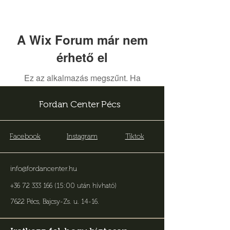
A Wix Forum már nem
érhető el
Ez az alkalmazás megszűnt. Ha
közösségi alkalmazásra van szüksége,
használja a Wix Groupsot.
Fordan Center Pécs
Facebook
Instagram
Tiktok
info@fordancenter.hu
+36 72 333 166 (15:00 után hívható)
7622 Pécs, Bajcsy-Zs. u. 14-16
.