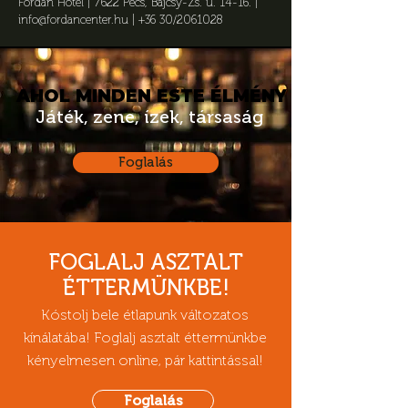
Fordan Hotel |
7622 Pécs, Bajcsy-Zs. u. 14-16.
|
info@fordancenter.hu
| +36 30/2061028
AHOL MINDEN ESTE ÉLMÉNY
AHOL MINDEN ESTE ÉLMÉNY
Játék, zene, ízek, társaság
Foglalás
FOGLALJ ASZTALT
ÉTTERMÜNKBE!
Kóstolj bele étlapunk változatos
kínálatába! Foglalj asztalt éttermünkbe
kényelmesen online, pár kattintással!
Foglalás