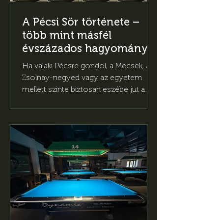
A Pécsi Sör története –
több mint másfél
évszázados hagyomány a
pohárban
Ha valaki Pécsre gondol, a Mecsek, a
Zsolnay-negyed vagy az egyetem
mellett szinte biztosan eszébe jut a
Pécsi Sör is. Nem véletlenül:
Magyarország egyik legismertebb
sörmárkája több mint 170 éve része a
város történelmének, és mára igazi
helyi büszkeséggé vált.