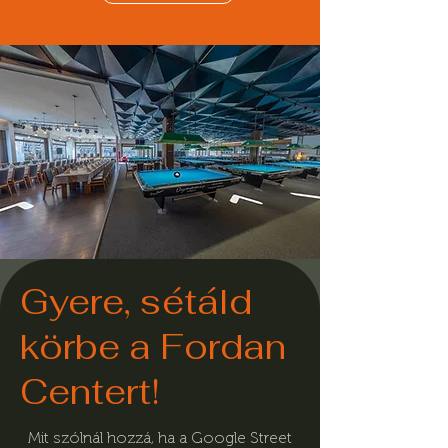
Gyere, sétáld
körbe a Fordan
Centert!
Mit szólnál hozzá, ha a Google Street