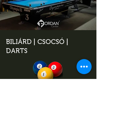
BILIÁRD | CSOCSÓ |
DARTS
A Fordan Center Pécs város és a régió
egyetlen komplex szórakozási
lehetőséget nyújtó vendéglátóhelye,
amely nem csak minőségi ételeivel és
széles italkínálatával, hanem 15
professzionális billiárdasztallal, 4
csocsóval és 3, dartspályával várja