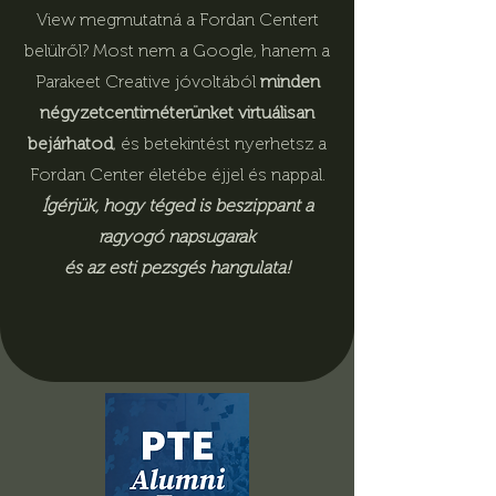
View megmutatná a Fordan Centert
belülről? Most nem a Google, hanem a
Parakeet Creative jóvoltából
minden
négyzetcentiméterünket virtuálisan
bejárhatod
, és betekintést nyerhetsz a
Fordan Center életébe éjjel és nappal.
Ígérjük, hogy téged is beszippant a
ragyogó napsugarak
és az esti pezsgés hangulata!