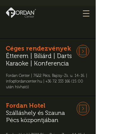
Céges rendezvények
Étterem | Biliárd | Darts
Karaoke
|
Konferencia
Fordan Center |
7622 Pécs, Bajcsy-Zs. u. 14-16.
|
info@fordancenter.hu
|
+36 72 333 166 (15:00
után hívható)
Fordan Hotel
Szálláshely és Szauna
Pécs központjában