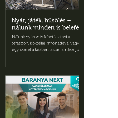
Nyár, játék, hűsölés –
nálunk minden is belefér
Nálunk nyáron is lehet lazítani a
teraszon, koktéllal, limonádéval vagy
egy sörrel a kézben, aztán amikor jól
esik, jöhet egy kis biliárd vagy darts
bent, hűvösben.