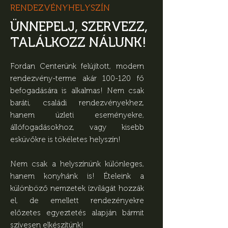
RENDEZVÉNYHELYSZÍN
ÜNNEPELJ,
SZERVEZZ,
TALÁLKOZZ NÁLUNK!
Fordan Centerünk felújított, modern
rendezvény-terme akár 100-120 fő
befogadására is alkalmas! Nem csak
baráti, családi rendezvényekhez,
hanem üzleti eseményekre,
állófogadásokhoz, vagy kisebb
esküvőkre is tökéletes helyszín!
Nem csak a helyszínünk különleges,
hanem konyhánk is! Ételeink a
különböző nemzetek ízvilágát hozzák
el, de emellett rendezényekre
előzetes egyeztetés alapján bármit
szívesen elkészítünk!