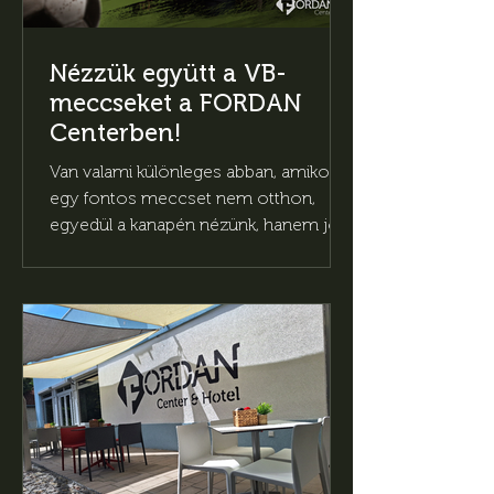
Nézzük együtt a VB-
meccseket a FORDAN
Centerben!
Van valami különleges abban, amikor
egy fontos meccset nem otthon,
egyedül a kanapén nézünk, hanem jó
társaságban, közösen szurkolva, igazi
meccshangulatban. A világbajnokság
mindig többről szól, mint a fociról:
közös élményekről, nagy pillanatokról,
emlékezetes gólokról és arról az
érzésről, amikor egy egész társaság
egyszerre ugrik fel a helyéről. A
FORDAN Center pontosan ezt az
élményt hozza el a VB idejére.