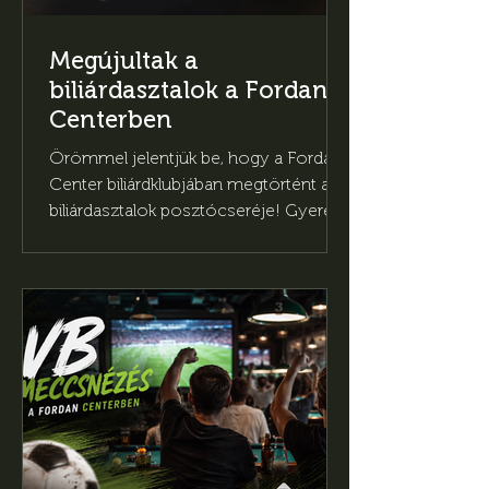
Megújultak a
biliárdasztalok a Fordan
Centerben
Örömmel jelentjük be, hogy a Fordan
Center biliárdklubjában megtörtént a
biliárdasztalok posztócseréje! Gyere
és próbáld ki!