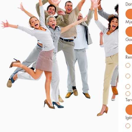
Da
Mje
Go
Ren
Ter
Igé