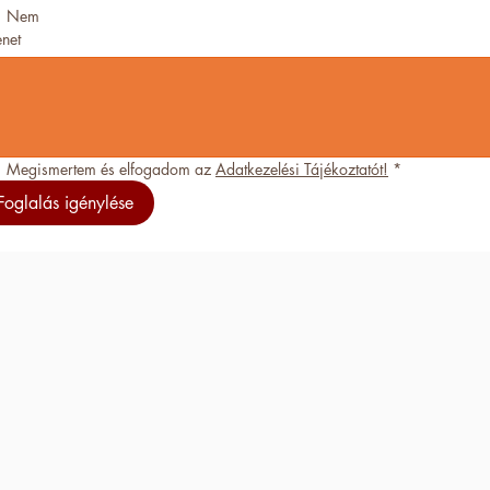
Nem
net
Megismertem és elfogadom az 
Adatkezelési Tájékoztatót!
*
Foglalás igénylése