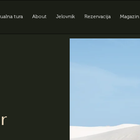
tualna tura
About
Jelovnik
Rezervacija
Magazin
r