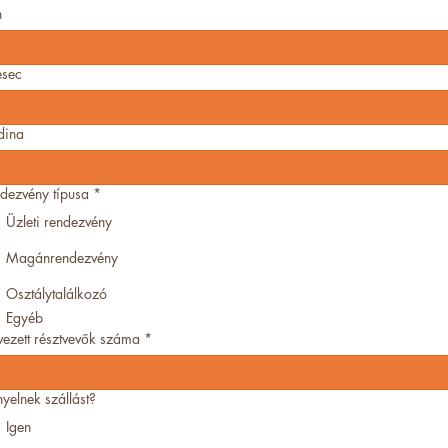
n
sec
dina
dezvény típusa
*
Üzleti rendezvény
Magánrendezvény
Osztálytalálkozó
Egyéb
vezett résztvevők száma
*
nyelnek szállást?
Igen