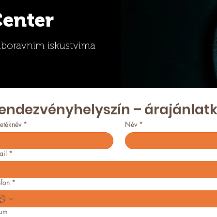
Center
aboravnim iskustvima
endezvényhelyszín – árajánlat
etéknév
*
Név
*
ail
*
efon
*
tum