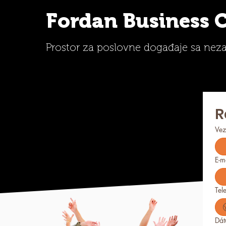
Fordan Business 
Prostor za poslovne događaje sa nez
R
Vez
E-m
Tel
Dá