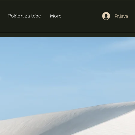
Poklon za tebe
More
Prijava