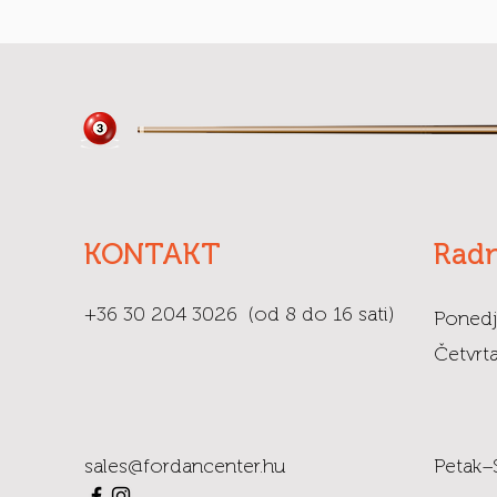
KONTAKT
Radn
+36 30 204 3026 (od 8 do 16 sati)
Ponedj
Četvrta
sales@fordancenter.hu
Petak–