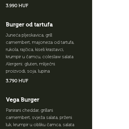
3.990 HUF
Burger od tartufa
Juneća pljeskavica, grill
camembert, majoneza od tartufa,
rukola, rajčica, kiseli krastavci,
krumpir u čamcu, coleslaw salata
Alergeni: gluten, mliječni
proizvodi, soja, lupina
3.790 HUF
Vega Burger
Panirani cheddar, grillani
camembert, svježa salata, prženi
luk, krumpir u obliku čamca, salata