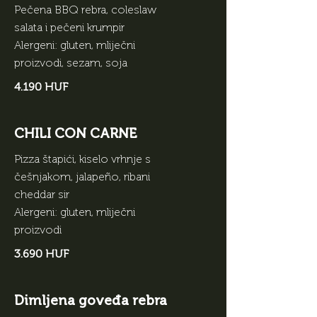
Pečena BBQ rebra, coleslaw
salata i pečeni krumpir
Alergeni: gluten, mliječni
proizvodi, sezam, soja
4.190 HUF
CHILI CON CARNE
Pizza štapići, kiselo vrhnje s
češnjakom, jalapeño, ribani
cheddar sir
Alergeni: gluten, mliječni
proizvodi
3.690 HUF
Dimljena goveđa rebra