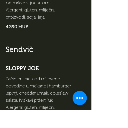
od mrkve s jogurtom
Alergeni: gluten, mliječni
proizvodi, soja, jaja
4.390 HUF
Sendvič
SLOPPY JOE
Začinjeni ragu od mljevene
govedine u mekanoj hamburger
lepinji, cheddar umak, coleslaw
salata, hrskavi prženi luk
Alergeni: gluten, mliječni
proizvodi, soja, jaja
2.990 HUF