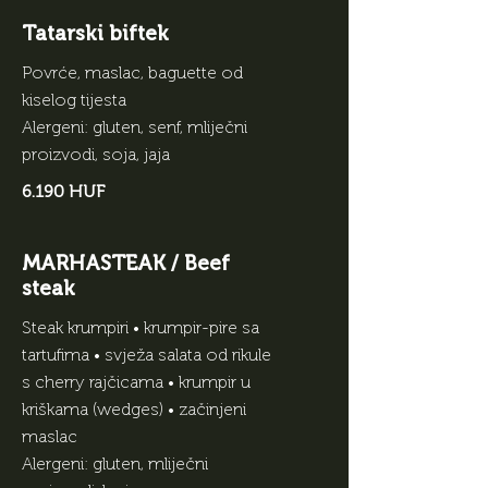
Tatarski biftek
Povrće, maslac, baguette od
kiselog tijesta
Alergeni: gluten, senf, mliječni
proizvodi, soja, jaja
6.190 HUF
MARHASTEAK / Beef
steak
Steak krumpiri • krumpir-pire sa
tartufima • svježa salata od rikule
s cherry rajčicama • krumpir u
kriškama (wedges) • začinjeni
maslac
Alergeni: gluten, mliječni