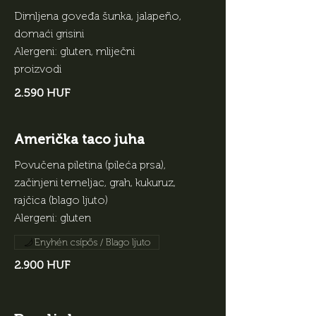
Dimljena goveđa šunka, jalapeño,
domaći grisini
Alergeni: gluten, mliječni
proizvodi
2.590 HUF
Američka taco juha
Povučena piletina (pileća prsa),
začinjeni temeljac, grah, kukuruz,
rajčica (blago ljuto)
Alergeni: gluten
Enyhén csípős / Blago ljuto
2.900 HUF