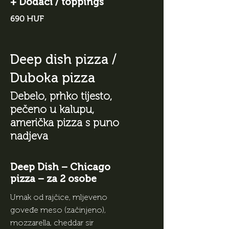
+ Dodaci / toppings
690 HUF
Deep dish pizza /
Duboka pizza
Debelo, prhko tijesto,
pečeno u kalupu,
američka pizza s puno
nadjeva
Deep Dish – Chicago
pizza – za 2 osobe
Umak od rajčice, mljeveno
goveđe meso (začinjeno),
mozzarella, cheddar sir