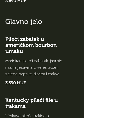
2.690 HUF
Glavno jelo
Pileći zabatak u
američkom bourbon
umaku
Marinirani pileći zabatak, jasmin
riža, mješavina crvene, žute i
zelene paprike, tikvica i mrkva
3.390 HUF
Kentucky pileći file u
trakama
Hrskave pileće trakice u