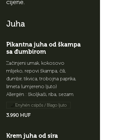
cijene.
Juha
Pikantna juha od škampa
sa đumbirom
Začinjeni umak, kokosovo
mlijeko, repovi škampa, čili,
đumbir, tikvica, trobojna paprika,
limeta (umjereno ljuto)
Allergén : školjkaši, riba, sezam
Enyhén csípős / Blago ljuto
3.990 HUF
Krem juha od sira