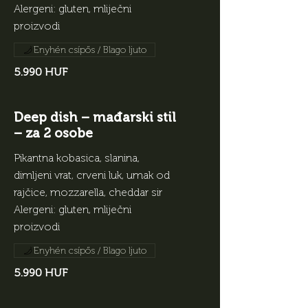
Alergeni: gluten, mliječni
proizvodi
Enyhén csípős / Blago ljuto
5.990 HUF
Deep dish – mađarski stil
– za 2 osobe
Pikantna kobasica, slanina,
dimljeni vrat, crveni luk, umak od
rajčice, mozzarella, cheddar sir
Alergeni: gluten, mliječni
proizvodi
Enyhén csípős / Blago ljuto
5.990 HUF