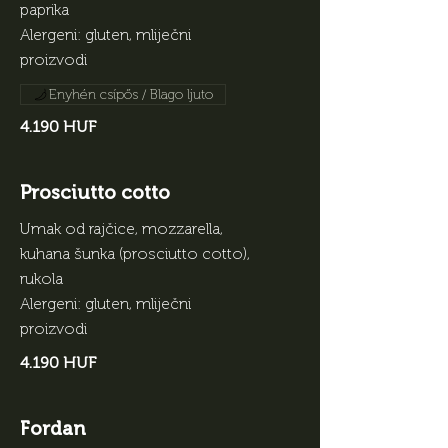
paprika
Alergeni: gluten, mliječni
proizvodi
Enyhén csípős / Blago ljuto
4.190 HUF
Prosciutto cotto
Umak od rajčice, mozzarella,
kuhana šunka (prosciutto cotto),
rukola
Alergeni: gluten, mliječni
proizvodi
4.190 HUF
Fordan