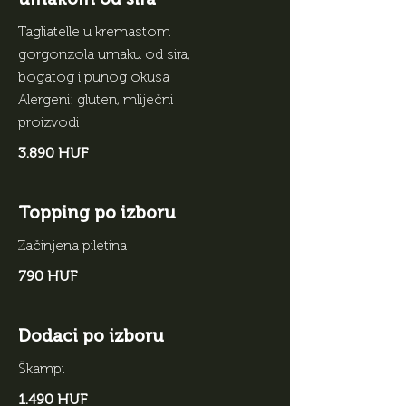
Tagliatelle u kremastom
gorgonzola umaku od sira,
bogatog i punog okusa
Alergeni: gluten, mliječni
proizvodi
3.890 HUF
Topping po izboru
Začinjena piletina
790 HUF
Dodaci po izboru
Škampi
1.490 HUF