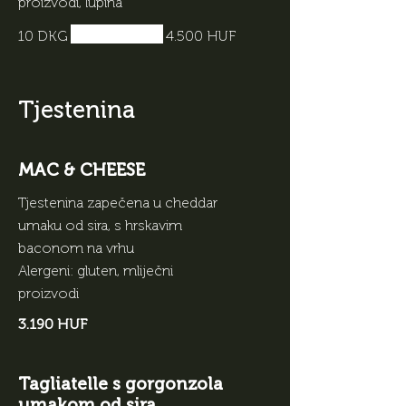
proizvodi, lupina
10 DKG
4.500 HUF
Tjestenina
MAC & CHEESE
Tjestenina zapečena u cheddar
umaku od sira, s hrskavim
baconom na vrhu
Alergeni: gluten, mliječni
proizvodi
3.190 HUF
Tagliatelle s gorgonzola
umakom od sira