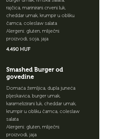
rajčica, marinirani crveni luk,
cheddar umak, krumpir u obliku
čamca, coleslaw salata
Alergeni: gluten, mliječni
proizvodi, soja, jaja
4.490 HUF
Smashed Burger od
govedine
Domaća žemljica, dupla juneća
pljeskavica, burger umak,
karamelizirani luk, cheddar umak,
krumpir u obliku čamca, coleslaw
salata
Alergeni: gluten, mliječni
proizvodi, jaja