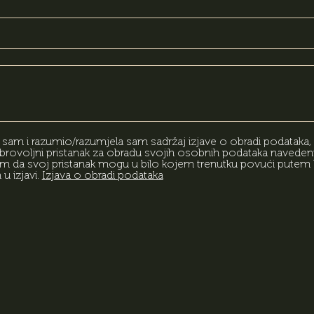
am i razumio/razumjela sam sadržaj izjave o obradi podataka,
rovoljni pristanak za obradu svojih osobnih podataka naveden
am da svoj pristanak mogu u bilo kojem trenutku povući putem 
 izjavi.
Izjava o obradi podataka