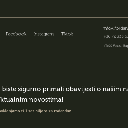
info@fordan
Facebook
Instagram
Tiktok
+36 72 333 16
7622 Pécs, Baj
o biste sigurno primali obavijesti o našim
aktualnim novostima!
poklanjamo ti 1 sat biljara za rođendan!