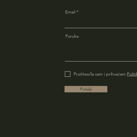
Email
Poruka
Pročitao/la sam i prihvaćam
Polit
Pošalji