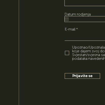
Datum rodjenja
E-mail
Upoznao/Upoznala s
koje dajem svoj dob
Svjestan/svjesna s
podataka navedenih u
Prijavite se