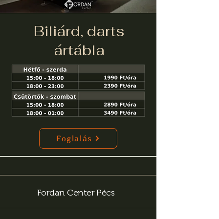
Biliárd, darts
ártábla
Foglalás
Fordan Center Pécs