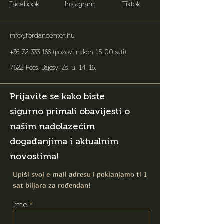
Facebook
Instagram
Tiktok
info@fordancenter.hu
+36 72 333 166
(pozovi nakon 15:00 sati)
7622 Pécs, Bajcsy-Zs. u. 14-16
.
Prijavite se kako biste
sigurno primali obavijesti o
našim nadolazećim
događanjima i aktualnim
novostima!
Upiši svoj e-mail adresu i poklanjamo ti 1
sat biljara za rođendan!
Ime