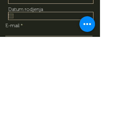
Datum rodjenja
E-mail
Upoznao/Upoznala sam i
razumio/razumjela sam sadržaj
izjave o obradi podataka, na
temelju koje dajem svoj
dobrovoljni pristanak za obradu
svojih osobnih podataka
navedenih gore. Svjestan/svjesna
sam da svoj pristanak mogu u
bilo kojem trenutku povući
putem kontakt podataka
navedenih u izjavi.
Izjava o obradi
podataka
Prijavite se