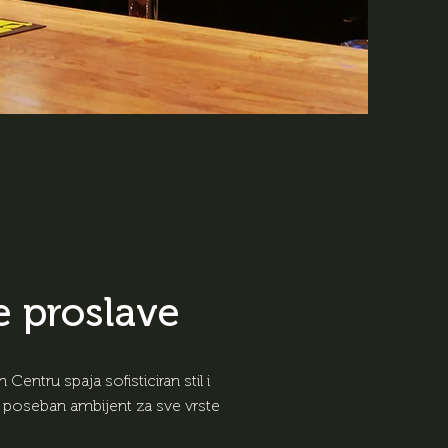
e proslave
Centru spaja sofisticiran stil i
ći poseban ambijent za sve vrste