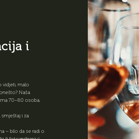
cija i
 vidjeti, malo
i ponešto? Naša
prima 70–80 osoba,
 smještaj i za
a – bilo da se radi o
ili fotografiranju!