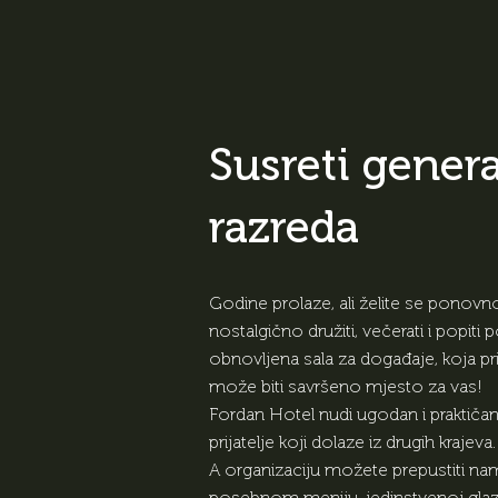
Susreti genera
razreda
Godine prolaze, ali želite se ponovno
nostalgično družiti, večerati i popit
obnovljena sala za događaje, koja 
može biti savršeno mjesto za vas!
Fordan Hotel nudi ugodan i praktičan
prijatelje koji dolaze iz drugih krajeva.
A organizaciju možete prepustiti nam
posebnom meniju, jedinstvenoj glazbi 