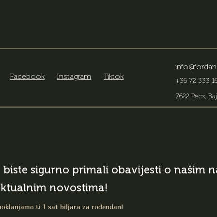
info@fordan
Facebook
Instagram
Tiktok
+36 72 333 16
7622 Pécs, Baj
o biste sigurno primali obavijesti o našim
aktualnim novostima!
poklanjamo ti 1 sat biljara za rođendan!