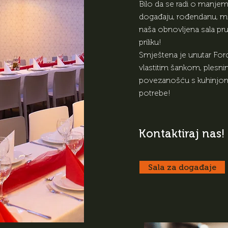
Bilo da se radi o manjem
događaju, rođendanu, mat
naša obnovljena sala pr
priliku!
Smještena je unutar Ford
vlastitim šankom, plesn
povezanošću s kuhinjom
potrebe!
Kontaktiraj nas!
Sala za događaje