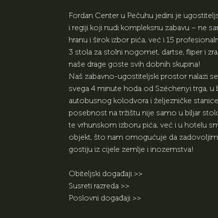
Fordan Center u Pečuhu jedini je ugostiteljs
i regiji koji nudi kompleksnu zabavu – ne 
hranu i širok izbor pića, već i 15 profesionaln
3 stola za stolni nogomet, dartse, fliper i zr
naše drage goste svih dobnih skupina!
Naš zabavno-ugostiteljski prostor nalazi s
svega 4 minute hoda od Széchenyi trga, u bl
autobusnog kolodvora i željezničke stanic
posebnost na tržištu nije samo u biljar sto
te vrhunskom izboru pića, već i u hotelu 
objekt, što nam omogućuje da zadovolji
gostiju iz cijele zemlje i inozemstva!
Obiteljski događaji >>
Susreti razreda >>
Poslovni događaji >>