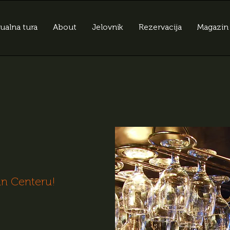
tualna tura
About
Jelovnik
Rezervacija
Magazin
an Centeru!