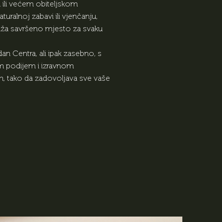
 ili većem obiteljskom
uralnoj zabavi ili vjenčanju,
uža savršeno mjesto za svaku
an Centra, ali ipak zasebno, s
im podijem i izravnom
, tako da zadovoljava sve vaše