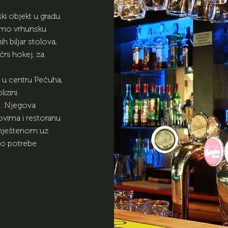
ki objekt u gradu
samo vrhunsku
ih biljar stolova,
ačni hokej, za
e u centru Pečuha,
izini
e. Njegova
lovima i restoranu
smještenom uz
mo potrebe