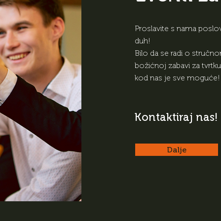
Proslavite s nama poslovn
duh!
Bilo da se radi o stručno
božićnoj zabavi za tvrtku
kod nas je sve moguće!
Kontaktiraj nas!
Dalje