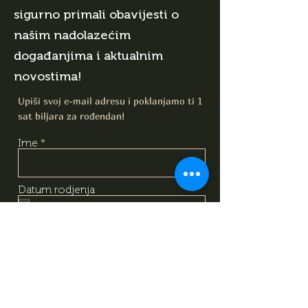
sigurno primali obavijesti o
našim nadolazećim
događanjima i aktualnim
novostima!
Upiši svoj e-mail adresu i poklanjamo ti 1
sat biljara za rođendan!
Ime
Datum rodjenja
E-mail
Upoznao/Upoznala sam i
razumio/razumjela sam sadržaj
izjave o obradi podataka, na
temelju koje dajem svoj
dobrovoljni pristanak za obradu