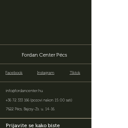
Fordan Center Pécs
Facebook
Instagram
Tiktok
info@fordancenter.hu
+36 72 333 166
(pozovi nakon 15:00 sati)
7622 Pécs, Bajcsy-Zs. u. 14-16
.
Prijavite se kako biste