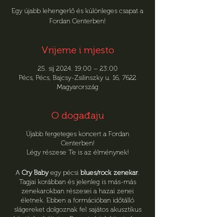
Egy újabb lehengerlő és különleges csapat a
Fordan Centerben!
Vrijeme i mjesto
25. sij 2024. 19:00 – 23:00
Pécs, Pécs, Bajcsy-Zsilinszky u. 16, 7622
Magyarország
O događaju
Újabb fergeteges koncert a Fordan
Centerben!
Légy részese Te is az élménynek!
A
Cry Baby
egy pécsi
blues/rock zenekar
.
Tagjai korábban és jelenleg is más-más
zenekarokban részesei a hazai zenei
életnek. Ebben a formációban időtálló
slágereket dolgoznak fel sajátos akusztikus