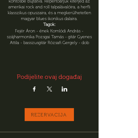
köntösbe bújtatva. Repertoárjuk kiterjed az
amerikai rock and roll talpalávalóira, a herfli
klasszikus opuszaira, és a megkerülhetetlen
magyar blues ikonikus dalaira.
Tagok:
Fejér Áron - ének Komlódi András -
szájharmonika Pozsgai Tamás - gitár Gyenes
Attila - basszusgitár Rózsafi Gergely - dob
Podijelite ovaj događaj
REZERVACIJA