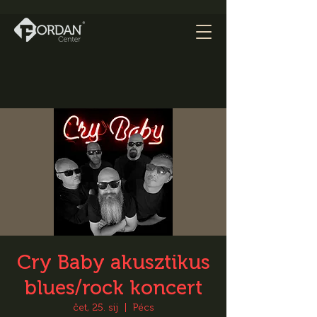
Cry Baby akusztikus
blues/rock koncert
čet, 25. sij
  |  
Pécs