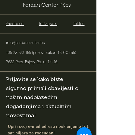
Fordan Center Pécs
Facebook
Instagram
Tiktok
info@fordancenter.hu
+36 72 333 166
(pozovi nakon 15:00 sati)
7622 Pécs, Bajcsy-Zs. u. 14-16
.
Prijavite se kako biste
sigurno primali obavijesti o
našim nadolazećim
događanjima i aktualnim
novostima!
Upiši svoj e-mail adresu i poklanjamo ti 1
sat biljara za rođendan!