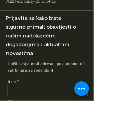
7622 Pécs, Bajcsy-Zs. u. 14-16
.
Prijavite se kako biste
sigurno primali obavijesti o
našim nadolazećim
događanjima i aktualnim
novostima!
Upiši svoj e-mail adresu i poklanjamo ti 1
sat biljara za rođendan!
Ime
Datum rodjenja
E-mail