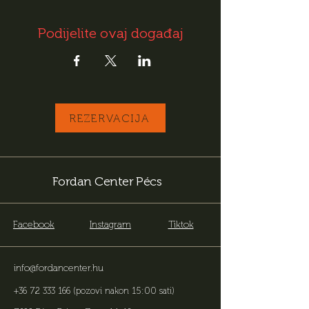
Podijelite ovaj događaj
REZERVACIJA
Fordan Center Pécs
Facebook
Instagram
Tiktok
info@fordancenter.hu
+36 72 333 166
(pozovi nakon 15:00 sati)