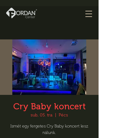
Cry Baby koncert
sub, 05. tra
  |  
Pécs
Ismét egy fergetes Cry Baby koncert lesz
nálunk.