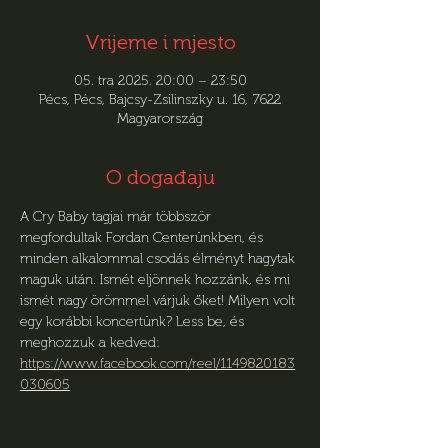
Vrijeme i mjesto
05. tra 2025. 20:00 – 23:50
Pécs, Pécs, Bajcsy-Zsilinszky u. 16, 7622
Magyarország
O događaju
A Cry Baby tagjai már többször 
megfordultak Fordan Centerünkben, és 
minden alkalommal csodás élményt hagytak 
maguk után. Ismét eljönnek hozzánk, és mi 
ismét nagy örömmel várjuk őket! Milyen volt 
egy korábbi koncertünk? Less be, és 
meghozzuk a kedved: 
https://www.facebook.com/reel/1149820183
030605