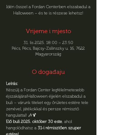
Idén ősszel a Fordan Centerben elszabadul a
Halloween – és te is részese lehetsz!
Vrijeme i mjesto
31. lis 2025. 18:00 – 23:50
Pécs, Pécs, Bajcsy-Zsilinszky u. 16, 7622
Magyarország
O događaju
Leírás:
Készülj a Fordan Center legfélelmetesebb 
éjszakájára!Halloween éjjelén elszabadul a 
buli – várunk titeket egy őrületes estére tele 
zenével, játékokkal és persze rémisztő 
hangulattal! 🎶🍹
Elő buli 2025. október 30 este
, ahol 
hangolódhatsz a 
31-i rémisztően szuper 
estére!