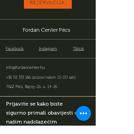
REZERVACIJA
Fordan Center Pécs
Facebook
Instagram
Tiktok
info@fordancenter.hu
+36 72 333 166
(pozovi nakon 15:00 sati)
7622 Pécs, Bajcsy-Zs. u. 14-16
.
Prijavite se kako biste
sigurno primali obavijesti o
našim nadolazećim
događanjima i aktualnim