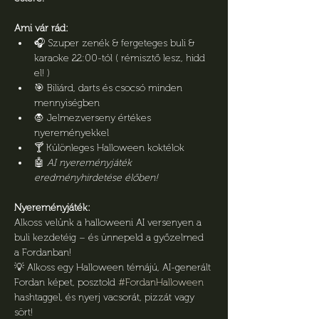
Ami vár rád:
🎧 Szuper zenék & fergeteges buli & 
karaoke 22:00-tól ( rémisztő lesz, hidd 
el! ) 
🎯 Biliárd, darts és csocsó minden 
mennyiségben
🧛 Jelmezverseny értékes 
nyereményekkel
🍸 Különleges Halloween koktélok
🤖 
AI nyereményjáték 
eredményhirdetése élőben!
Nyereményjáték:
Alkoss velünk a halloweeni AI versenyen a 
buli kezdetéig – és ünnepeld a győzelmed 
a Fordanban!
💡 Alkoss egy Halloween témájú, AI-generált 
Fordan képet, posztold 
#FordanHalloween
hashtaggel, és nyerj vacsorát, pizzát vagy 
sört!