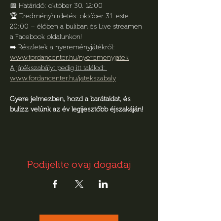
📅 Határidő: október 30. 12:00
🏆 Eredményhirdetés: október 31. este 
20:00 – élőben a buliban és Live streamen 
a Facebook oldalunkon!
➡️ Részletek a nyereményjátékról: 
www.fordancenter.hu/nyeremenyjatek
A játékszabályt pedig itt találod: 
www.fordancenter.hu/jatekszabaly
Gyere jelmezben, hozd a barátaidat, és 
bulizz velünk az év legijesztőbb éjszakáján!
Podijelite ovaj događaj