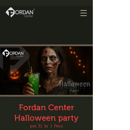
Fordan Center
Halloween party
pet, 31. lis
  |  
Pécs