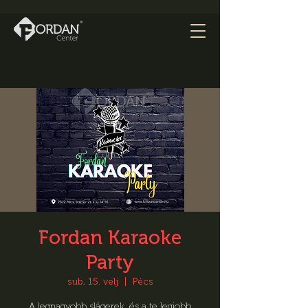
Fordan Karaoke
Party
sub, 15. velj
  |  
Pécs
A legnagyobb slágerek, és a te legjobb