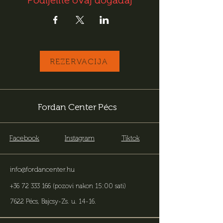
Podijelite ovaj događaj
REZERVACIJA
Fordan Center Pécs
Facebook
Instagram
Tiktok
info@fordancenter.hu
+36 72 333 166
(pozovi nakon 15:00 sati)
7622 Pécs, Bajcsy-Zs. u. 14-16
.