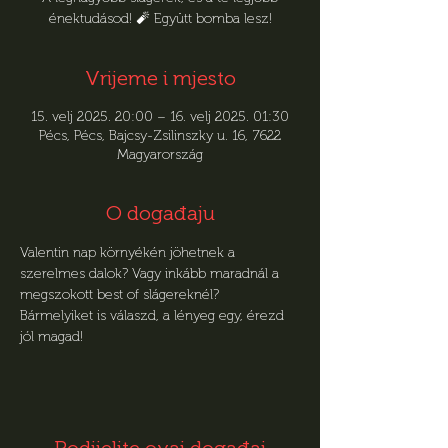
énektudásod! 🧨 Együtt bomba lesz!
Vrijeme i mjesto
15. velj 2025. 20:00 – 16. velj 2025. 01:30
Pécs, Pécs, Bajcsy-Zsilinszky u. 16, 7622
Magyarország
O događaju
Valentin nap környékén jöhetnek a 
szerelmes dalok? Vagy inkább maradnál a 
megszokott best of slágereknél?
Bármelyiket is válaszd, a lényeg egy, érezd 
jól magad!