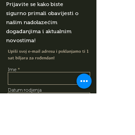
Prijavite se kako biste
sigurno primali obavijesti o
našim nadolazećim
događanjima i aktualnim
novostima!
Upiši svoj e-mail adresu i poklanjamo ti 1
sat biljara za rođendan!
Ime
Datum rodjenja
E-mail
Upoznao/Upoznala sam i
razumio/razumjela sam sadržaj
izjave o obradi podataka, na