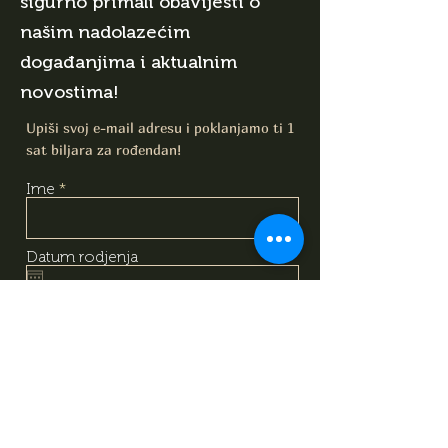
sigurno primali obavijesti o
našim nadolazećim
događanjima i aktualnim
novostima!
Upiši svoj e-mail adresu i poklanjamo ti 1
sat biljara za rođendan!
Ime
Datum rodjenja
E-mail
Upoznao/Upoznala sam i
razumio/razumjela sam sadržaj
izjave o obradi podataka, na
temelju koje dajem svoj
dobrovoljni pristanak za obradu
svojih osobnih podataka