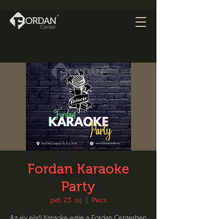
Fordan Karaoke
Party
pet, 23. sij
  |  
Pécs
Az év első Karaoke estje a Fordan Centerben