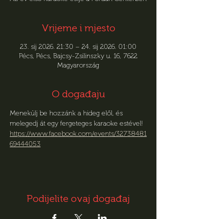
Vrijeme i mjesto
23. sij 2026. 21:30 – 24. sij 2026. 01:00
Pécs, Pécs, Bajcsy-Zsilinszky u. 16, 7622
Magyarország
O događaju
Menekülj be hozzánk a hideg elől, és 
melegedj át egy fergeteges karaoke estével!
https://www.facebook.com/events/32738481
69444053
Podijelite ovaj događaj