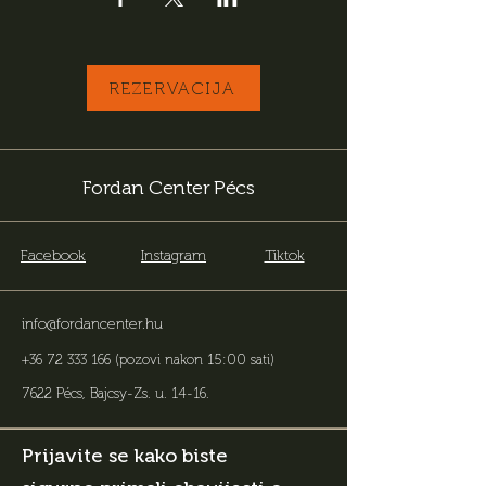
REZERVACIJA
Fordan Center Pécs
Facebook
Instagram
Tiktok
info@fordancenter.hu
+36 72 333 166
(pozovi nakon 15:00 sati)
7622 Pécs, Bajcsy-Zs. u. 14-16
.
Prijavite se kako biste