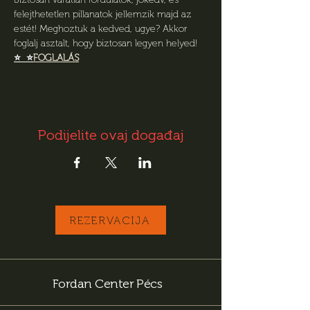
felejthetetlen pillanatok jellemzik majd az 
estét! Meghoztuk a kedved, ugye? Akkor 
foglalj asztalt, hogy biztosan legyen helyed!
⭐ 
 ⭐
FOGLALÁS
Podijelite ovaj događaj
REZERVACIJA
Fordan Center Pécs