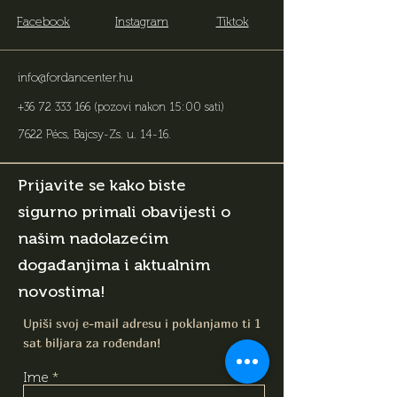
Facebook
Instagram
Tiktok
info@fordancenter.hu
+36 72 333 166
(pozovi nakon 15:00 sati)
7622 Pécs, Bajcsy-Zs. u. 14-16
.
Prijavite se kako biste
sigurno primali obavijesti o
našim nadolazećim
događanjima i aktualnim
novostima!
Upiši svoj e-mail adresu i poklanjamo ti 1
sat biljara za rođendan!
Ime