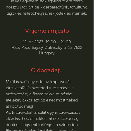
lelkes egyetemisták egykori ötlete mára
hosszú utat járt be - cseperedtünk, tanultunk,
tagok és fellépőhelyszínek jöttek és mentek.
Vrijeme i mjesto
12. svi 2023. 19:00 – 21:00
Pécs, Pécs, Bajcsy-Zsilinszky u. 16, 7622
Hungary
O događaju
Miről is szól egy este az Improvokál 
társulattal? Ha szereted a színházat, a 
szórakozást, a finom italok, minőségi 
ételeket, akkor ezt az estét most neked 
álmodtuk meg!
Az Improvokál társulat egy improvizációs 
előadást hoz el nektek, ahol a közönség 
dönti el, hogy mit történjen a színpadon. 
Biztosan váratlan fordulatok, jókedv, és 