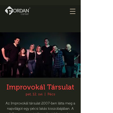
Improvokál Társulat
pet, 12. svi
  |  
Pécs
Az Improvokál társulat 2007-ben látta meg a
napvilágot egy pécsi lakás kisszobájában. A