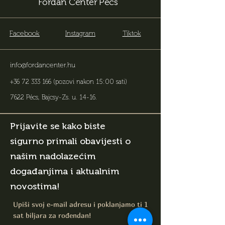
Fordan Center Pécs
Facebook
Instagram
Tiktok
info@fordancenter.hu
+36 72 333 166
(pozovi nakon 15:00 sati)
7622 Pécs, Bajcsy-Zs. u. 14-16
.
Prijavite se kako biste
sigurno primali obavijesti o
našim nadolazećim
događanjima i aktualnim
novostima!
Upiši svoj e-mail adresu i poklanjamo ti 1
sat biljara za rođendan!