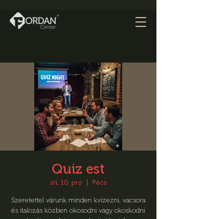
Quiz est
sri, 10. pro
  |  
Pécs
Szeretettel várunk minden kvízezni, vacsora
és italozás közben okosodni vagy okoskodni