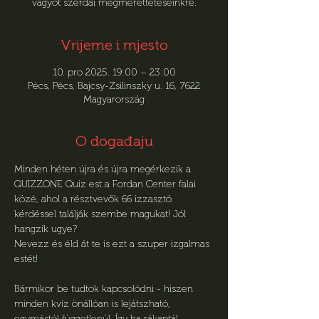
vágyót szerdai megmérettetéseinkre.
Vrijeme i mjesto
10. pro 2025. 19:00 – 23:00
Pécs, Pécs, Bajcsy-Zsilinszky u. 16, 7622
Magyarország
O događaju
Minden héten újra és újra megérkezik a 
QUIZZONE Quiz est a Fordan Center falai 
közé, ahol a résztvevők 66 izzasztó 
kérdéssel találják szembe magukat! Jól 
hangzik ugye?
Nevezz és éld át te is ezt a szuper izgalmas 
estét!
Bármikor be tudtok kapcsolódni - hiszen 
minden kvíz önállóan is lejátszható, 
egymástól függetlenül. Így ha rákaptál, 