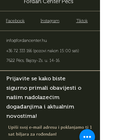
Fordan Center Pécs
Facebook
Instagram
Tiktok
info@fordancenter.hu
+36 72 333 166
(pozovi nakon 15:00 sati)
7622 Pécs, Bajcsy-Zs. u. 14-16
.
Prijavite se kako biste
sigurno primali obavijesti o
našim nadolazećim
događanjima i aktualnim
novostima!
Upiši svoj e-mail adresu i poklanjamo ti 1
sat biljara za rođendan!