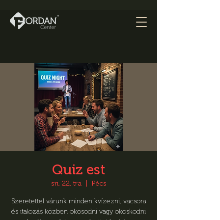
Quiz est
sri, 22. tra
  |  
Pécs
Szeretettel várunk minden kvízezni, vacsora
és italozás közben okosodni vagy okoskodni