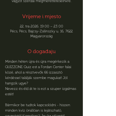
vágyót szerdai megmérettetéseinkre.
Vrijeme i mjesto
22. tra 2026. 19:00 – 23:00
Pécs, Pécs, Bajcsy-Zsilinszky u. 16, 7622
Magyarország
O događaju
Minden héten újra és újra megérkezik a 
QUIZZONE Quiz est a Fordan Center falai 
közé, ahol a résztvevők 66 izzasztó 
kérdéssel találják szembe magukat! Jól 
hangzik ugye?
Nevezz és éld át te is ezt a szuper izgalmas 
estét!
Bármikor be tudtok kapcsolódni - hiszen 
minden kvíz önállóan is lejátszható, 
egymástól függetlenül. Így ha rákaptál, 