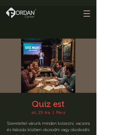
Quiz est
sri, 29. tra
  |  
Pécs
Szeretettel várunk minden kvízezni, vacsora
és italozás közben okosodni vagy okoskodni