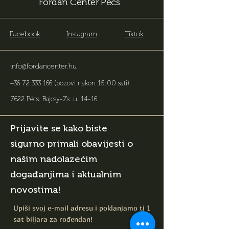
Fordan Center Pécs
Facebook
Instagram
Tiktok
info@fordancenter.hu
+36 72 333 166
(pozovi nakon 15:00 sati)
7622 Pécs, Bajcsy-Zs. u. 14-16
.
Prijavite se kako biste
sigurno primali obavijesti o
našim nadolazećim
događanjima i aktualnim
novostima!
Upiši svoj e-mail adresu i poklanjamo ti 1
sat biljara za rođendan!