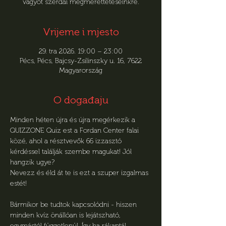
vágyót szerdai megmérettetéseinkre.
Vrijeme i mjesto
29. tra 2026. 19:00 – 23:00
Pécs, Pécs, Bajcsy-Zsilinszky u. 16, 7622
Magyarország
O događaju
Minden héten újra és újra megérkezik a 
QUIZZONE Quiz est a Fordan Center falai 
közé, ahol a résztvevők 66 izzasztó 
kérdéssel találják szembe magukat! Jól 
hangzik ugye?
Nevezz és éld át te is ezt a szuper izgalmas 
estét!
Bármikor be tudtok kapcsolódni - hiszen 
minden kvíz önállóan is lejátszható, 
egymástól függetlenül. Így ha rákaptál, 