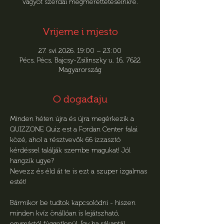
vágyót szerdai megmérettetéseinkre.
Vrijeme i mjesto
27. svi 2026. 19:00 – 23:00
Pécs, Pécs, Bajcsy-Zsilinszky u. 16, 7622
Magyarország
O događaju
Minden héten újra és újra megérkezik a 
QUIZZONE Quiz est a Fordan Center falai 
közé, ahol a résztvevők 66 izzasztó 
kérdéssel találják szembe magukat! Jól 
hangzik ugye?
Nevezz és éld át te is ezt a szuper izgalmas 
estét!
Bármikor be tudtok kapcsolódni - hiszen 
minden kvíz önállóan is lejátszható, 
egymástól függetlenül. Így ha rákaptál, 