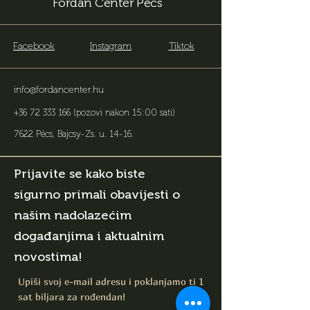
Fordan Center Pécs
Facebook
Instagram
Tiktok
info@fordancenter.hu
+36 72 333 166
(pozovi nakon 15:00 sati)
7622 Pécs, Bajcsy-Zs. u. 14-16
.
Prijavite se kako biste
sigurno primali obavijesti o
našim nadolazećim
događanjima i aktualnim
novostima!
Upiši svoj e-mail adresu i poklanjamo ti 1
sat biljara za rođendan!