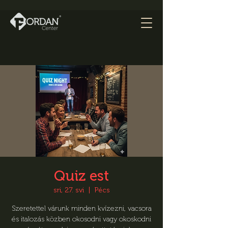
Quiz est
sri, 27. svi
  |  
Pécs
Szeretettel várunk minden kvízezni, vacsora
és italozás közben okosodni vagy okoskodni