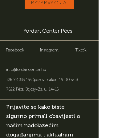
REZERVACIJA
Fordan Center Pécs
Facebook
Instagram
Tiktok
info@fordancenter.hu
+36 72 333 166
(pozovi nakon 15:00 sati)
7622 Pécs, Bajcsy-Zs. u. 14-16
.
Prijavite se kako biste
sigurno primali obavijesti o
našim nadolazećim
događanjima i aktualnim