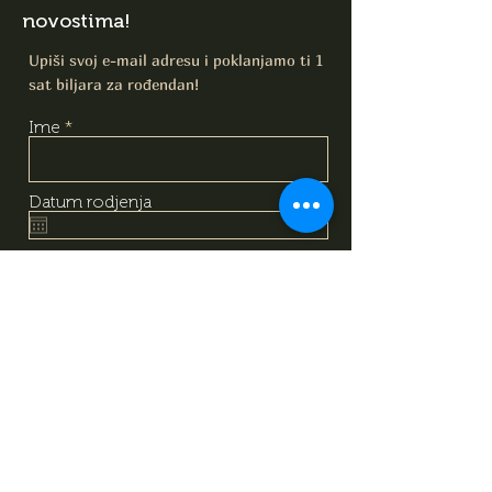
novostima!
Upiši svoj e-mail adresu i poklanjamo ti 1
sat biljara za rođendan!
Ime
Datum rodjenja
E-mail
Upoznao/Upoznala sam i
razumio/razumjela sam sadržaj
izjave o obradi podataka, na
temelju koje dajem svoj
dobrovoljni pristanak za obradu
svojih osobnih podataka
navedenih gore. Svjestan/svjesna
sam da svoj pristanak mogu u
bilo kojem trenutku povući
putem kontakt podataka
navedenih u izjavi.
Izjava o obradi