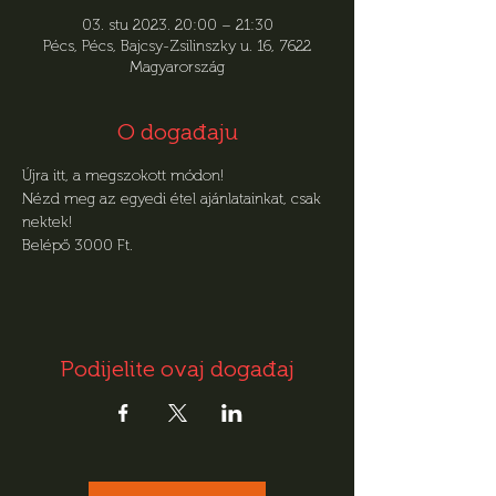
03. stu 2023. 20:00 – 21:30
Pécs, Pécs, Bajcsy-Zsilinszky u. 16, 7622
Magyarország
O događaju
Újra itt, a megszokott módon!
Nézd meg az egyedi étel ajánlatainkat, csak 
nektek! 
Belépő 3000 Ft.
Podijelite ovaj događaj