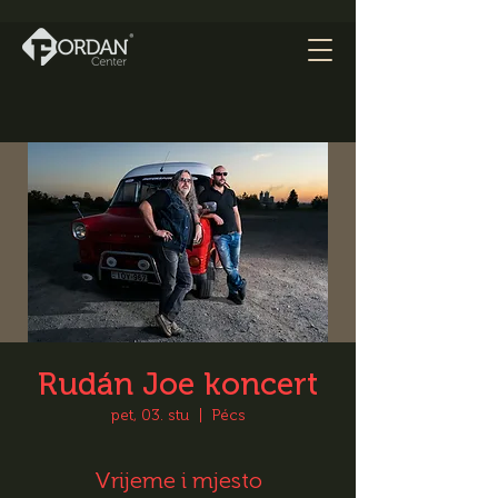
Rudán Joe koncert
pet, 03. stu
  |  
Pécs
Vrijeme i mjesto