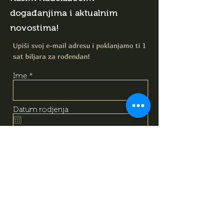
događanjima i aktualnim
novostima!
Upiši svoj e-mail adresu i poklanjamo ti 1
sat biljara za rođendan!
Ime
Datum rodjenja
E-mail
Upoznao/Upoznala sam i
razumio/razumjela sam sadržaj
izjave o obradi podataka, na
temelju koje dajem svoj
dobrovoljni pristanak za obradu
svojih osobnih podataka
navedenih gore. Svjestan/svjesna
sam da svoj pristanak mogu u