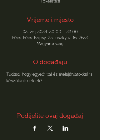
Tökéletes!
Vrijeme i mjesto
02. velj 2024. 20:00 – 22:00
Pécs, Pécs, Bajcsy-Zsilinszky u. 16, 7622
Magyarország
O događaju
Tudtad, hogy egyedi ital és ételajánlatokkal is 
készülünk nektek?
Podijelite ovaj događaj