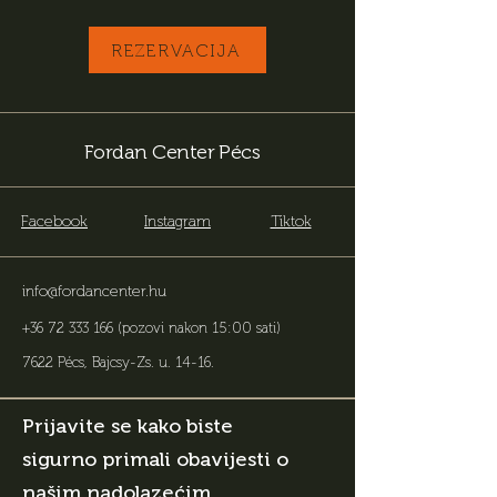
REZERVACIJA
Fordan Center Pécs
Facebook
Instagram
Tiktok
info@fordancenter.hu
+36 72 333 166
(pozovi nakon 15:00 sati)
7622 Pécs, Bajcsy-Zs. u. 14-16
.
Prijavite se kako biste
sigurno primali obavijesti o
našim nadolazećim