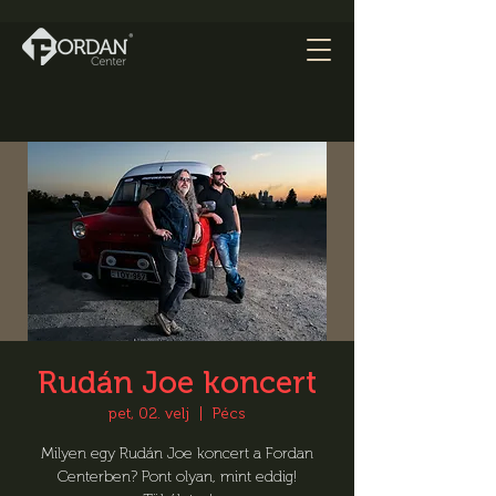
Rudán Joe koncert
pet, 02. velj
  |  
Pécs
Milyen egy Rudán Joe koncert a Fordan
Centerben? Pont olyan, mint eddig!