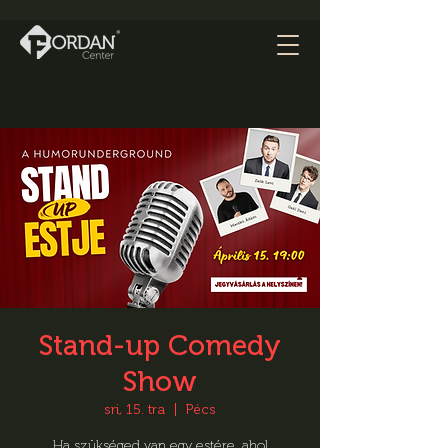
Stand-up Comedy
Show
sri, 15. tra
  |  
Pécs
Ha szükséged van egy estére, ahol