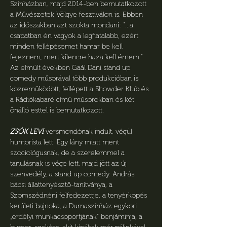
Színházban, majd 2014-ben bemutatkozott 
a Művészetek Völgye fesztiválon is. Ebben 
az időszakban azt szokta mondani: "...a 
csapatban én vagyok a legfiatalabb, ezért 
minden fellépésemet hamar be kell 
fejeznem, mert kilencre haza kell érnem." 
Az elmúlt években Gaál Dani stand up 
comedy műsorával több produkcióban is 
közreműködött, fellépett a Showder Klub és 
a Rádiókabaré című műsorokban és két 
önálló esttel is bemutatkozott.
ZSÓK LEVI
 versmondónak indult, végül 
humorista lett. Egy lány miatt ment 
szociológusnak, de a szerelemmel a 
tanulásnak is vége lett, majd jött az új 
szenvedély, a stand up comedy. András 
bácsi állattenyésztő-tanítványa, a 
Szomszédnéni felfedezettje, a tenyérköpés 
kerületi bajnoka, a Dumaszínház egykori 
„erdélyi munkacsoportjának” benjáminja, a 