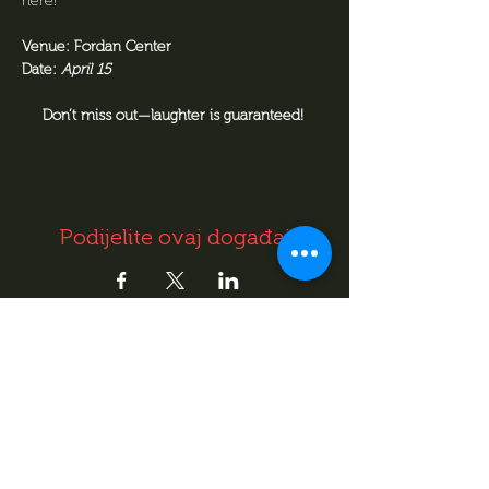
here!
Venue: Fordan Center
Date: 
April 15
Don’t miss out—laughter is guaranteed! 
Podijelite ovaj događaj
REZERVACIJA
Fordan Center Pécs