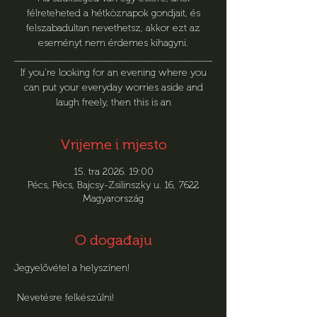
félreteheted a hétköznapok gondjait, és
felszabadultan nevethetsz, akkor ezt az
eseményt nem érdemes kihagyni.
________________________________________
If you’re looking for an evening where you
can put your everyday worries aside and
laugh freely, then this is an
Vrijeme i mjesto
15. tra 2026. 19:00
Pécs, Pécs, Bajcsy-Zsilinszky u. 16, 7622
Magyarország
O događaju
Jegyelővétel a helyszínen!
 Nevetésre felkészülni! 