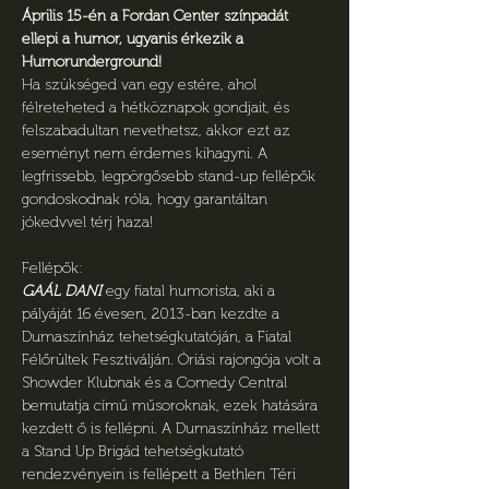
Április 15-én a Fordan Center színpadát 
ellepi a humor, ugyanis érkezik a 
Humorunderground! 
Ha szükséged van egy estére, ahol 
félreteheted a hétköznapok gondjait, és 
felszabadultan nevethetsz, akkor ezt az 
eseményt nem érdemes kihagyni. A 
legfrissebb, legpörgősebb stand-up fellépők 
gondoskodnak róla, hogy garantáltan 
jókedvvel térj haza!
Fellépők:
GAÁL DANI
 egy fiatal humorista, aki a 
pályáját 16 évesen, 2013-ban kezdte a 
Dumaszínház tehetségkutatóján, a Fiatal 
Félőrültek Fesztiválján. Óriási rajongója volt a 
Showder Klubnak és a Comedy Central 
bemutatja című műsoroknak, ezek hatására 
kezdett ő is fellépni. A Dumaszínház mellett 
a Stand Up Brigád tehetségkutató 
rendezvényein is fellépett a Bethlen Téri 