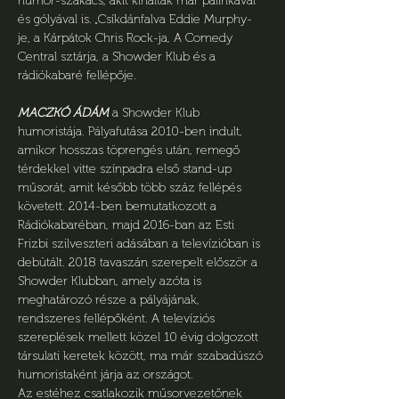
humor-szakács, akit kínáltak már pálinkával 
és gólyával is. „Csíkdánfalva Eddie Murphy-
je, a Kárpátok Chris Rock-ja, A Comedy 
Central sztárja, a Showder Klub és a 
rádiókabaré fellépője.
MACZKÓ ÁDÁM
 a Showder Klub 
humoristája. Pályafutása 2010-ben indult, 
amikor hosszas töprengés után, remegő 
térdekkel vitte színpadra első stand-up 
műsorát, amit később több száz fellépés 
követett. 2014-ben bemutatkozott a 
Rádiókabaréban, majd 2016-ban az Esti 
Frizbi szilveszteri adásában a televízióban is 
debütált. 2018 tavaszán szerepelt először a 
Showder Klubban, amely azóta is 
meghatározó része a pályájának, 
rendszeres fellépőként. A televíziós 
szereplések mellett közel 10 évig dolgozott 
társulati keretek között, ma már szabadúszó 
humoristaként járja az országot.
Az estéhez csatlakozik műsorvezetőnek 