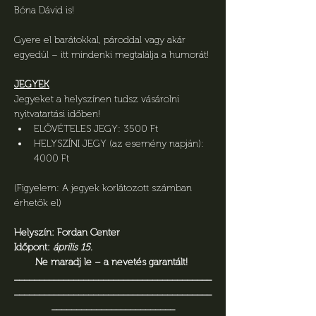
Bóna Dávid is!
Gyere el barátokkal, pároddal vagy akár 
egyedül – itt mindenki megtalálja a humorát!
JEGYEK
Jegyeket a helyszínen tudsz vásárolni 
nyitvatartási időben!
ELŐVÉTELES JEGY: 3500 Ft
HELYSZÍNI JEGY (az esemény napján): 
4000 Ft
(Figyelem: A jegyek korlátozott számban 
érhetők el)
Helyszín: Fordan Center
Időpont: 
április 15.
Ne maradj le – a nevetés garantált! 
________________________________________
________________________________________
_________________________