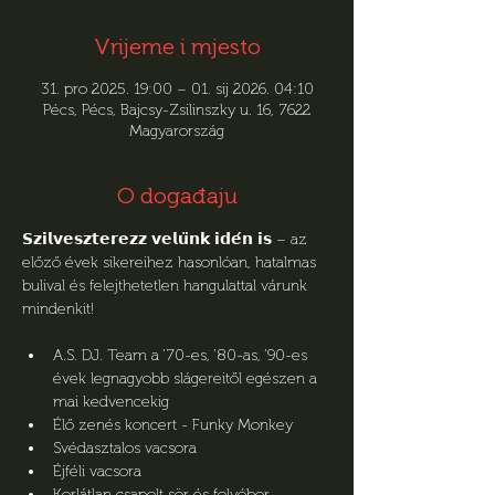
Vrijeme i mjesto
31. pro 2025. 19:00 – 01. sij 2026. 04:10
Pécs, Pécs, Bajcsy-Zsilinszky u. 16, 7622
Magyarország
O događaju
𝗦𝘇𝗶𝗹𝘃𝗲𝘀𝘇𝘁𝗲𝗿𝗲𝘇𝘇 𝘃𝗲𝗹𝘂̈𝗻𝗸 𝗶𝗱𝗲́𝗻 𝗶𝘀 – az 
előző évek sikereihez hasonlóan, hatalmas 
bulival és felejthetetlen hangulattal várunk 
mindenkit!
A.S. DJ. Team a ’70-es, ’80-as, ’90-es 
évek legnagyobb slágereitől egészen a 
mai kedvencekig
Élő zenés koncert - Funky Monkey
Svédasztalos vacsora
Éjféli vacsora
Korlátlan csapolt sör és folyóbor 