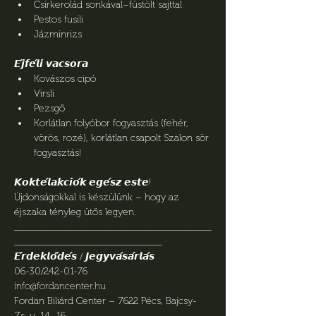
Csirkerolád sonkával–füstölt sajttal
Pestos fusili
Jázminrizs
𝙀́𝙟𝙛𝙚́𝙡𝙞 𝙫𝙖𝙘𝙨𝙤𝙧𝙖
Kovászos cipó
Virsli
Pezsgő
Korlátlan folyóbor fogyasztás (fehér, 
vörös, rozé), korlátlan csapolt Szalon sör 
fogyasztás!
𝙆𝙤𝙠𝙩𝙚́𝙡𝙖𝙠𝙘𝙞𝙤́𝙠 𝙚𝙜𝙚́𝙨𝙯 𝙚𝙨𝙩𝙚!
Újdonságokkal is készülünk – hogy az 
éjszaka tényleg ütős legyen.
________________________________________
______________________________
𝙀́𝙧𝙙𝙚𝙠𝙡𝙤̋𝙙𝙚́𝙨 / 𝙅𝙚𝙜𝙮𝙫𝙖́𝙨𝙖́𝙧𝙡𝙖́𝙨
06-30/242-01-76
info@fordancenter.hu
Fordan Biliárd Center – 7622 Pécs, Bajcsy-
Zs. u. 14–16.