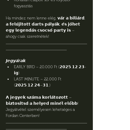
fogyasztás
Ha mindez nem lenne elég, 𝘃𝗮́𝗿 𝗮 𝗯𝗶𝗹𝗶𝗮́𝗿𝗱, 
𝗮 𝗳𝗲𝗹𝘂́𝗷𝗶́𝘁𝗼𝘁𝘁 𝗱𝗮𝗿𝘁𝘀 𝗽𝗮́𝗹𝘆𝗮́𝗸, 𝗲́𝘀 𝗷𝗼̈𝗵𝗲𝘁 
𝗲𝗴𝘆 𝗹𝗲𝗴𝗲𝗻𝗱𝗮́𝘀 𝗰𝘀𝗼𝗰𝘀𝗼́ 𝗽𝗮𝗿𝘁𝘆 𝗶𝘀 – 
ahogy csak szeretnétek!
________________________________________
______________________________
𝙅𝙚𝙜𝙮𝙖́𝙧𝙖𝙠
EARLY BIRD – 20.000 Ft (𝟮𝟬𝟮𝟱.𝟭𝟮.𝟮𝟯-
𝗶𝗴)
LAST MINUTE – 22.000 Ft 
(𝟮𝟬𝟮𝟱.𝟭𝟮.𝟮𝟰–𝟯𝟭.)
𝗔 𝗷𝗲𝗴𝘆𝗲𝗸 𝘀𝘇𝗮́𝗺𝗮 𝗸𝗼𝗿𝗹𝗮́𝘁𝗼𝘇𝗼𝘁𝘁 – 
𝗯𝗶𝘇𝘁𝗼𝘀𝗶́𝘁𝘀𝗱 𝗮 𝗵𝗲𝗹𝘆𝗲𝗱 𝗺𝗶𝗻𝗲́𝗹 𝗲𝗹𝗼̋𝗯𝗯!
Jegyátvétel személyesen lehetséges a 
Fordan Centerben!
________________________________________
______________________________