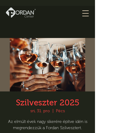
Szilveszter 2025
sri, 31. pro
  |  
Pécs
Az elmúlt évek nagy sikerére építve idén is
megrendezzük a Fordan Szilvesztert.