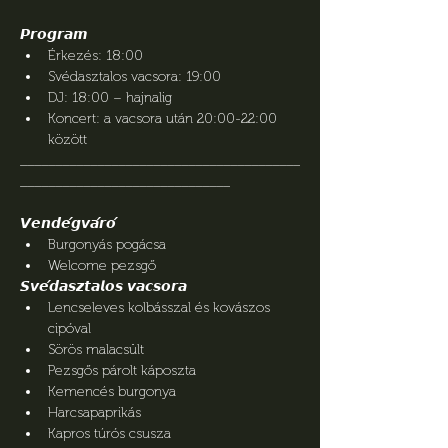
𝙋𝙧𝙤𝙜𝙧𝙖𝙢
Érkezés: 18:00
Svédasztalos vacsora: 19:00
DJ: 18:00 – hajnalig
Koncert: a vacsora után 20:00-22:00 
között
________________________________________
______________________________
𝙑𝙚𝙣𝙙𝙚́𝙜𝙫𝙖́𝙧𝙤́
Burgonyás pogácsa
Welcome pezsgő
𝙎𝙫𝙚́𝙙𝙖𝙨𝙯𝙩𝙖𝙡𝙤𝙨 𝙫𝙖𝙘𝙨𝙤𝙧𝙖
Lencseleves kolbásszal és kovászos 
cipóval
Sörös malacsült
Pezsgős párolt káposzta
Kemencés burgonya
Harcsapaprikás
Kapros túrós csusza