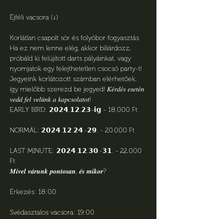
Éjféli vacsora (↓)
Korlátlan csapolt sör és folyóbor fogyasztás
Ha ez nem lenne elég, akkor biliárdozz, 
próbáld ki felújított darts pályáinkat, vagy 
nyomjatok egy felejthetetlen csocsó party-t!
Jegyeink korlátozott számban elérhetőek, 
így mielőbb szerezd be jegyed! 𝐾𝑒́𝑟𝑑𝑒́𝑠 𝑒𝑠𝑒𝑡𝑒́𝑛 
𝑣𝑒𝑑𝑑 𝑓𝑒𝑙 𝑣𝑒𝑙𝑢̈𝑛𝑘 𝑎 𝑘𝑎𝑝𝑐𝑠𝑜𝑙𝑎𝑡𝑜𝑡!
EARLY BIRD: 𝟮𝟬𝟮𝟰.𝟭𝟮.𝟮𝟯-𝗶𝗴 - 18.000 Ft
NORMÁL: 𝟮𝟬𝟮𝟰.𝟭𝟮.𝟮𝟰.-𝟮𝟵. - 20.000 Ft
LAST MINUTE: 𝟮𝟬𝟮𝟰.𝟭𝟮.𝟯𝟬.-𝟯𝟭. - 22.000 
Ft
𝑴𝒊𝒗𝒆𝒍 𝒗𝒂́𝒓𝒖𝒏𝒌 𝒑𝒐𝒏𝒕𝒐𝒔𝒂𝒏, 𝒆́𝒔 𝒎𝒊𝒌𝒐𝒓?
Érkezés: 18:00
Svédasztalos vacsora: 19:00