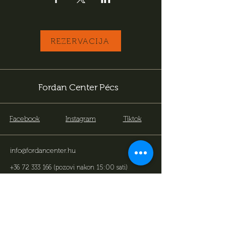
REZERVACIJA
Fordan Center Pécs
Facebook
Instagram
Tiktok
info@fordancenter.hu
+36 72 333 166
(pozovi nakon 15:00 sati)
7622 Pécs, Bajcsy-Zs. u. 14-16
.
Prijavite se kako biste