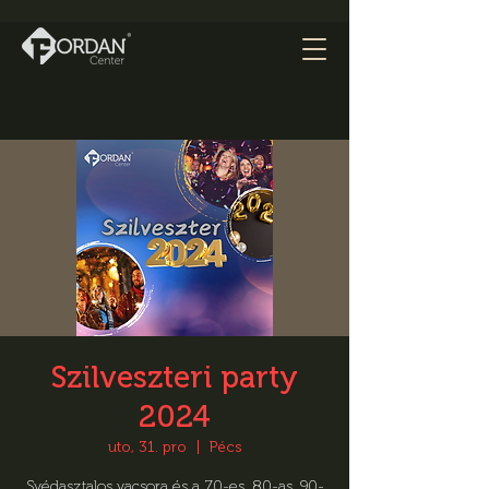
Szilveszteri party
2024
uto, 31. pro
  |  
Pécs
Svédasztalos vacsora és a 70-es, 80-as, 90-