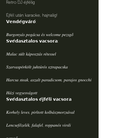
Retro DJ éjfélig
Éjfél után karaoke, hajnalig!
𝗩𝗲𝗻𝗱𝗲́𝗴𝘃𝗮́𝗿𝗼́:
𝐵𝑢𝑟𝑔𝑜𝑛𝑦𝑎́𝑠 𝑝𝑜𝑔𝑎́𝑐𝑠𝑎 𝑒́𝑠 𝑤𝑒𝑙𝑐𝑜𝑚𝑒 𝑝𝑒𝑧𝑠𝑔𝑜̋
𝗦𝘃𝗲́𝗱𝗮𝘀𝘇𝘁𝗮𝗹𝗼𝘀 𝘃𝗮𝗰𝘀𝗼𝗿𝗮:
𝑀𝑎𝑙𝑎𝑐 𝑠𝑢̈𝑙𝑡 𝑘𝑎́𝑝𝑜𝑠𝑧𝑡𝑎́𝑠 𝑟𝑒́𝑡𝑒𝑠𝑠𝑒𝑙
𝑆𝑧𝑎𝑟𝑣𝑎𝑠𝑝𝑜̈𝑟𝑘𝑜̈𝑙𝑡 𝑗𝑢ℎ𝑡𝑢́𝑟𝑜́𝑠 𝑠𝑧𝑡𝑟𝑎𝑝𝑎𝑐𝑠𝑘𝑎
𝐻𝑎𝑟𝑐𝑠𝑎 𝑠𝑡𝑒𝑎𝑘, 𝑎𝑠𝑧𝑎𝑙𝑡 𝑝𝑎𝑟𝑎𝑑𝑖𝑐𝑠𝑜𝑚, 𝑝𝑎𝑟𝑎𝑗𝑜𝑠 𝑔𝑛𝑜𝑐𝑐ℎ𝑖
𝐻𝑎́𝑧𝑖 𝑣𝑒𝑔𝑦𝑒𝑠𝑣𝑎́𝑔𝑜𝑡𝑡
𝗦𝘃𝗲́𝗱𝗮𝘀𝘇𝘁𝗮𝗹𝗼𝘀 𝗲́𝗷𝗳𝗲́𝗹𝗶 𝘃𝗮𝗰𝘀𝗼𝗿𝗮
𝐾𝑜𝑟ℎ𝑒𝑙𝑦 𝑙𝑒𝑣𝑒𝑠, 𝑝𝑖𝑟𝑖́𝑡𝑜𝑡𝑡 𝑘𝑜𝑙𝑏𝑎́𝑠𝑧𝑚𝑜𝑟𝑧𝑠𝑎́𝑣𝑎𝑙
𝐿𝑒𝑛𝑐𝑠𝑒𝑓𝑜̋𝑧𝑒𝑙𝑒́𝑘, 𝑓𝑎𝑙𝑎𝑓𝑒𝑙, 𝑟𝑜𝑝𝑝𝑎𝑛𝑜́𝑠 𝑣𝑖𝑟𝑠𝑙𝑖