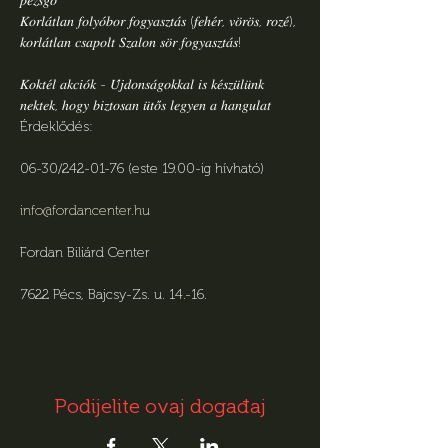
𝑝𝑒𝑧𝑠𝑔𝑜̋
𝐾𝑜𝑟𝑙𝑎́𝑡𝑙𝑎𝑛 𝑓𝑜𝑙𝑦𝑜́𝑏𝑜𝑟 𝑓𝑜𝑔𝑦𝑎𝑠𝑧𝑡𝑎́𝑠 (𝑓𝑒ℎ𝑒́𝑟, 𝑣𝑜̈𝑟𝑜̈𝑠, 𝑟𝑜𝑧𝑒́), 
𝑘𝑜𝑟𝑙𝑎́𝑡𝑙𝑎𝑛 𝑐𝑠𝑎𝑝𝑜𝑙𝑡 𝑆𝑧𝑎𝑙𝑜𝑛 𝑠𝑜̈𝑟 𝑓𝑜𝑔𝑦𝑎𝑠𝑧𝑡𝑎́𝑠!
𝐾𝑜𝑘𝑡𝑒́𝑙 𝑎𝑘𝑐𝑖𝑜́𝑘 - 𝑈́𝑗𝑑𝑜𝑛𝑠𝑎́𝑔𝑜𝑘𝑘𝑎𝑙 𝑖𝑠 𝑘𝑒́𝑠𝑧𝑢̈𝑙𝑢̈𝑛𝑘 
𝑛𝑒𝑘𝑡𝑒𝑘, ℎ𝑜𝑔𝑦 𝑏𝑖𝑧𝑡𝑜𝑠𝑎𝑛 𝑢̈𝑡𝑜̋𝑠 𝑙𝑒𝑔𝑦𝑒𝑛 𝑎 ℎ𝑎𝑛𝑔𝑢𝑙𝑎𝑡
Érdeklődés:
06-30/242-01-76 (este 19.00-ig hívható)
info@fordancenter.hu
Fordan Biliárd Center
7622 Pécs, Bajcsy-Zs. u. 14.-16.
Podijelite ovaj događaj