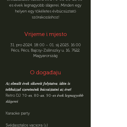
es évek legnagyobb slágerei. Minden egy
helyen egy tökéletes évbúcsúztató
szórakozáshoz!
Vrijeme i mjesto
31. pro 2024. 18:00 – 01. sij 2025. 16:00
Pécs, Pécs, Bajcsy-Zsilinszky u. 16, 7622
Magyarország
O događaju
𝑨𝒛 𝒆𝒍𝒎𝒖́𝒍𝒕 𝒆́𝒗𝒆𝒌 𝒔𝒊𝒌𝒆𝒓𝒆𝒊𝒕 𝒇𝒐𝒍𝒚𝒕𝒂𝒕𝒗𝒂, 𝒊𝒅𝒆́𝒏 𝒊𝒔 
𝒕𝒆𝒍𝒕𝒉𝒂́𝒛𝒛𝒂𝒍 𝒔𝒛𝒆𝒓𝒆𝒕𝒏𝒆́𝒏𝒌 𝒃𝒖́𝒄𝒔𝒖́𝒛𝒕𝒂𝒕𝒏𝒊 𝒂𝒛 𝒆́𝒗𝒆𝒕!
Retro DJ 𝟽𝟶-𝑒𝑠, 𝟾𝟶-𝑎𝑠, 𝟿𝟶-𝑒𝑠 𝑒́𝑣𝑒𝑘 𝑙𝑒𝑔𝑛𝑎𝑔𝑦𝑜𝑏𝑏 
𝑠𝑙𝑎́𝑔𝑒𝑟𝑒𝑖
Karaoke party
Svédasztalos vacsora (↓)