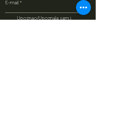
E-mail
Upoznao/Upoznala sam i
razumio/razumjela sam sadržaj
izjave o obradi podataka, na
temelju koje dajem svoj
dobrovoljni pristanak za obradu
svojih osobnih podataka
navedenih gore. Svjestan/svjesna
sam da svoj pristanak mogu u
bilo kojem trenutku povući
putem kontakt podataka
navedenih u izjavi.
Izjava o obradi
podataka
Prijavite se
Izjava o privatnosti
Impresum
Magazin