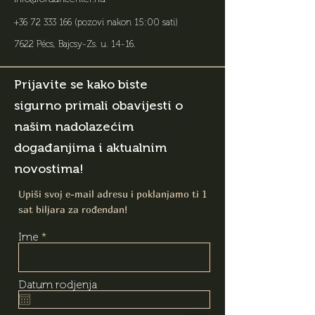
+36 72 333 166
(pozovi nakon 15:00 sati)
7622 Pécs, Bajcsy-Zs. u. 14-16
.
Prijavite se kako biste
sigurno primali obavijesti o
našim nadolazećim
događanjima i aktualnim
novostima!
Upiši svoj e-mail adresu i poklanjamo ti 1
sat biljara za rođendan!
Ime
Datum rodjenja