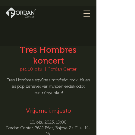
Tres Hombres
koncert
pet, 10. ožu
  |  
Fordan Center
Tres Hombres együttes minőségi rock, blues
és pop zenével vár minden érdeklődőt
eseményünkre!
Vrijeme i mjesto
10. ožu 2023. 19:00
Fordan Center, 7622 Pécs, Bajcsy-Zs. E. u. 14-
16.