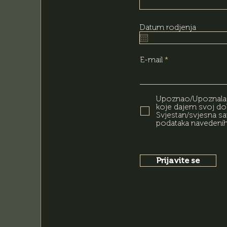
Datum rodjenja
E-mail
Upoznao/Upoznala s
koje dajem svoj dob
Svjestan/svjesna s
podataka navedenih u
Prijavite se