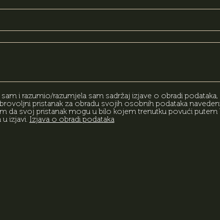
am i razumio/razumjela sam sadržaj izjave o obradi podataka,
rovoljni pristanak za obradu svojih osobnih podataka naveden
am da svoj pristanak mogu u bilo kojem trenutku povući putem 
 izjavi.
Izjava o obradi podataka