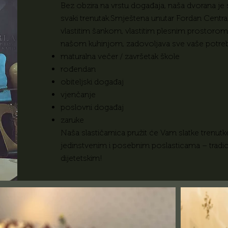
Bez obzira na vrstu događaja, naša dvorana je
svaki trenutak.Smještena unutar Fordan Centra,
vlastitim šankom, vlastitim plesnim prostoro
našom kuhinjom, zadovoljava sve vaše potre
maturalna večer / završetak škole
rođendan
obiteljski događaj
vjenčanje
poslovni događaj
zaruke
Naša slastičarnica pružit će Vam slatke trenutk
jedinstvenim i posebnim poslasticama – tradic
dijetetskim!