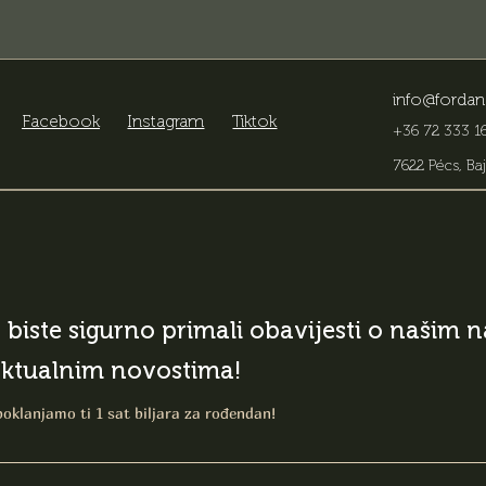
info@fordan
Facebook
Instagram
Tiktok
+36 72 333 16
7622 Pécs, Baj
o biste sigurno primali obavijesti o našim
aktualnim novostima!
poklanjamo ti 1 sat biljara za rođendan!