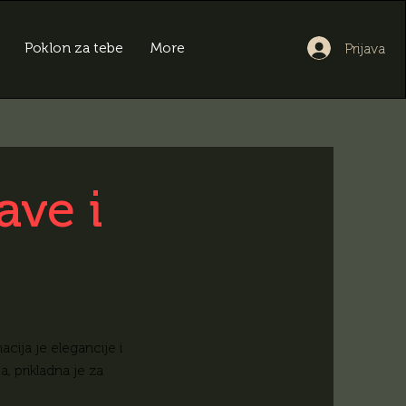
Poklon za tebe
More
Prijava
ave i
ija je elegancije i
, prikladna je za