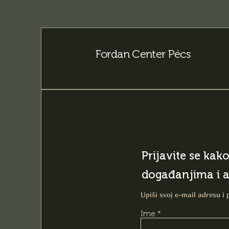
Fordan Center Pécs
Prijavite se kak
događanjima i 
Upiši svoj e-mail adresu i 
Ime