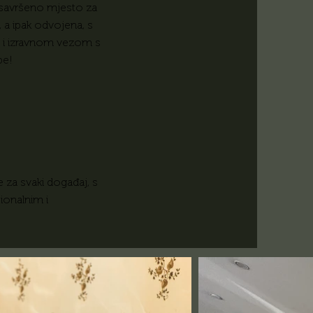
 savršeno mjesto za
 a ipak odvojena, s
m i izravnom vezom s
be!
e za svaki događaj, s
ionalnim i