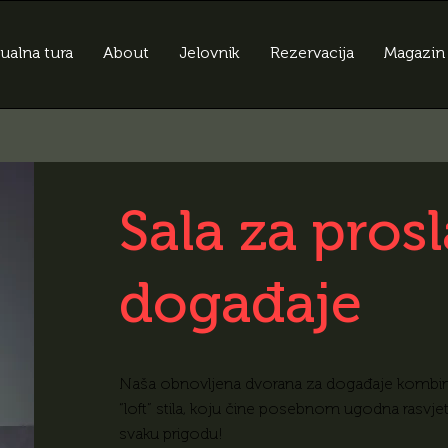
tualna tura
About
Jelovnik
Rezervacija
Magazin
Sala za prosl
događaje
Naša obnovljena dvorana za događaje kombinac
“loft” stila, koju čine posebnom ugodna rasvjeta
svaku prigodu!