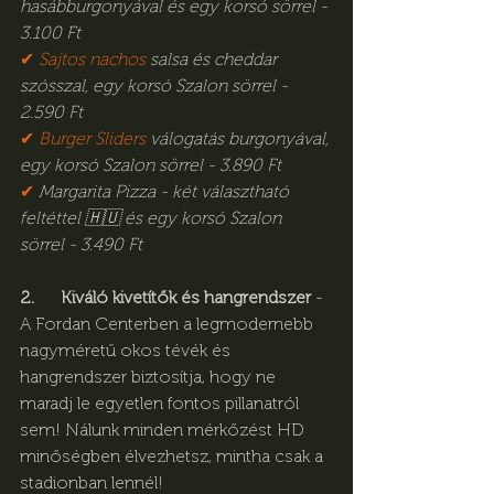
hasábburgonyával és egy korsó sörrel - 
3.100 Ft
✔︎ 
Sajtos nachos
 salsa és cheddar 
szósszal, egy korsó Szalon sörrel - 
2.590 Ft
✔︎ 
Burger Sliders
 válogatás burgonyával, 
egy korsó Szalon sörrel - 3.890 Ft
✔︎
Margarita Pizza - két választható 
feltéttel 🇭🇺 és egy korsó Szalon 
sörrel - 3.490 Ft
2.      Kiváló kivetítők és hangrendszer
 - 
A Fordan Centerben a legmodernebb 
nagyméretű okos tévék és 
hangrendszer biztosítja, hogy ne 
maradj le egyetlen fontos pillanatról 
sem! Nálunk minden mérkőzést HD 
minőségben élvezhetsz, mintha csak a 
stadionban lennél!