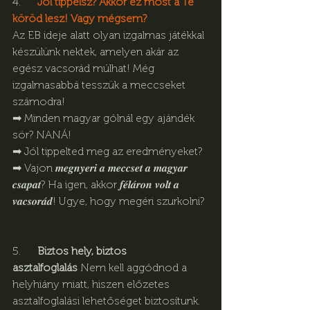
4.      
Jól tippelsz? Akkor ez most a Te 
köröd lesz! Vagy mégsem? 
Az EB ideje alatt olyan izgalmas játékkal 
készülünk nektek, amelyen akár az 
egész vacsorád múlhat! Még 
izgalmasabbá tesszük a meccseket 
számodra! 
➡︎ Minden magyar gólnál egy ajándék 
sör? NANÁ!
➡︎ Jól tippelted meg az eredményeket?
➡︎ Vajon 𝒎𝒆𝒈𝒏𝒚𝒆𝒓𝒊 𝒂 𝒎𝒆𝒄𝒄𝒔𝒆𝒕 𝒂 𝒎𝒂𝒈𝒚𝒂𝒓 
𝒄𝒔𝒂𝒑𝒂𝒕? Ha igen, akkor 𝒇𝒆́𝒍𝒂́𝒓𝒐𝒏 𝒗𝒐𝒍𝒕 𝒂 
𝒗𝒂𝒄𝒔𝒐𝒓𝒂́𝒅! Ugye, hogy megéri szurkolni?
5.      
Biztos hely, biztos 
asztalfoglalás
 Nem kell aggódnod a 
helyhiány miatt, hiszen előzetes 
asztalfoglalási lehetőséget biztosítunk. 