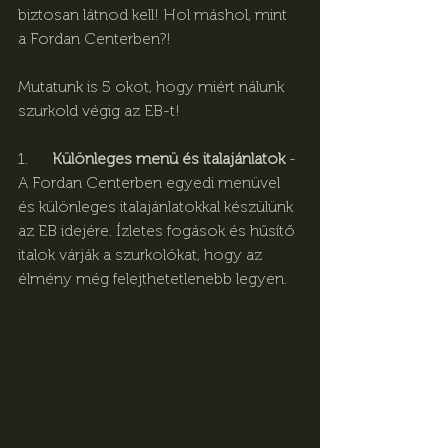
biztosan látnod kell! Hol máshol, mint 
a Fordan Centerben?! 
Mutatunk is 5 okot, hogy miért nálunk 
szurkold végig az EB-t!
1.      
Különleges menü és italajánlatok
 - 
A Fordan Centerben egyedi menüvel 
és különleges italajánlatokkal készülünk 
az EB idejére. Ízletes fogások és hűsítő 
italok várják a szurkolókat, hogy az 
élmény még felejthetetlenebb legyen.