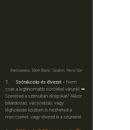
Karlovasko, 1664 Blanc, Szalon, Pécsi Sör
3.      
Szórakozás és élvezet - 
Nem 
csak a legfinomabb sörökkel várunk! ➡︎
Szereted a szimultán dolgokat? Akkor 
biliárdozás, vacsorázás, vagy 
léghokizás közben is nézheted a 
meccseket, vagy élvezd ki a szünetet.