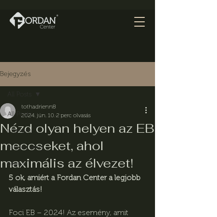
Bejegyzés
All Posts
tothadrienn8
All Posts
2024. jún. 10.
2 perc olvasás
Nézd olyan helyen az EB
étterem
meccseket, ahol
rendezvény
maximális az élvezet!
céges
5 ok, amiért a Fordan Center a legjobb 
választás!
Foci EB – 2024! Az esemény, amit 