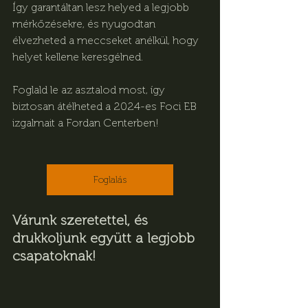
Így garantáltan lesz helyed a legjobb 
mérkőzésekre, és nyugodtan 
élvezheted a meccseket anélkül, hogy 
helyet kellene keresgélned.
Foglald le az asztalod most, így 
biztosan átélheted a 2024-es Foci EB 
izgalmait a Fordan Centerben!
Foglalás
Várunk szeretettel, és 
drukkoljunk együtt a legjobb 
csapatoknak!