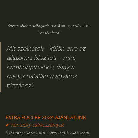
B𝑢𝑟𝑔𝑒𝑟 𝑠𝑙𝑖𝑑𝑒𝑟𝑠 𝑣𝑎́𝑙𝑜𝑔𝑎𝑡𝑎́𝑠 hasábburgonyával és 
korsó sörrel
Mit szólnátok - külön erre az 
alkalomra készített - mini 
hamburgerekhez, vagy a 
megunhatatlan magyaros 
pizzához?
EXTRA FOCI EB 2024 AJÁNLATUNK
✔︎ 
Kentucky csirkeszárnyak
fokhagymás-snidlinges mártogatóssal, 