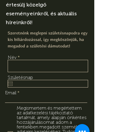
értesülj közelgő
eseményeinkről, és aktuális
híreinkről!
Szeretnénk meglepni születésnapodra egy
kis biliárdozással, így megköszönjük, ha
megadod a születési dámutodat!
Név
Születésnap
Email
Megismertem és megértettem
az adatkezelési tájékoztató
tartalmát, amely alapján önkéntes
hozzájárulásomat adom a
fentiekben megadott személyes
adataim kezeléséhez. Tudomásul