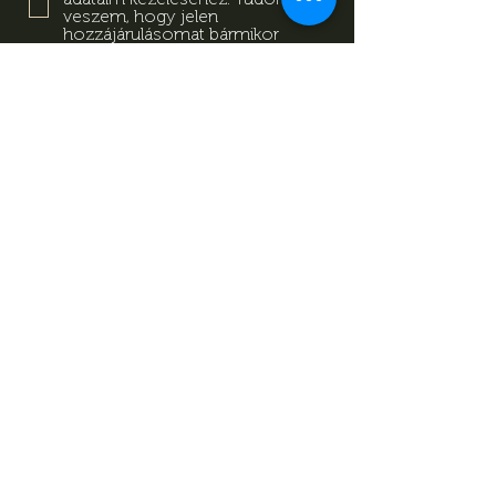
veszem, hogy jelen
hozzájárulásomat bármikor
visszavonhatom a
tájékoztatóban megadott
elérhetőségeken.
Adatkezelési
Tájékoztató
Feliratkozás
Adatkezelési Tájékoztató
Impresszum
Magazin
Kapcsolat
© Minden jog fenntartva Mevid
zrt.
készítette:
kovetkezolepes.hu