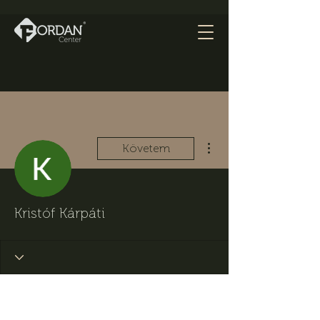
További műveletek
Követem
Kristóf Kárpáti