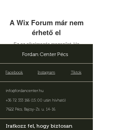
A Wix Forum már nem
érhető el
Ez az alkalmazás megszűnt. Ha
közösségi alkalmazásra van szüksége,
Fordan Center Pécs
használja a Wix Groupsot.
Facebook
Instagram
Tiktok
info@fordancenter.hu
+36 72 333 166 (15:00 után hívható)
7622 Pécs, Bajcsy-Zs. u. 14-16
.
Iratkozz fel, hogy biztosan