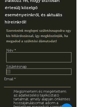
Iratkozz fel, hogy biztosan
értesülj közelgő
eseményeinkről, és aktuális
híreinkről!
Szeretnénk meglepni születésnapodra egy
kis biliárdozással, így megköszönjük, ha
megadod a születési dámutodat!
Név
Születésnap
Email
Megismertem és megértettem
az adatkezelési tájékoztató
tartalmát, amely alapján önkéntes
hozzájárulásomat adom a
fentiekben megadott személyes