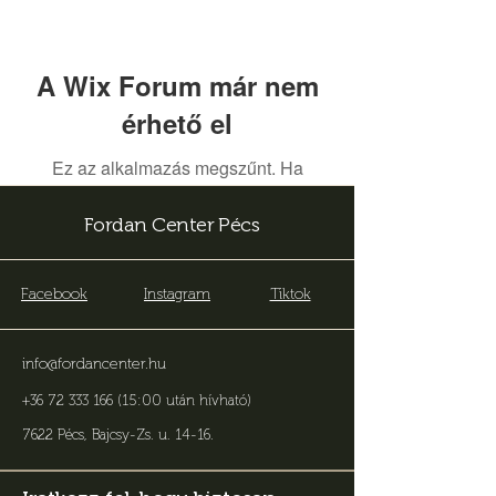
A Wix Forum már nem
érhető el
Ez az alkalmazás megszűnt. Ha
közösségi alkalmazásra van szüksége,
használja a Wix Groupsot.
Fordan Center Pécs
Facebook
Instagram
Tiktok
info@fordancenter.hu
+36 72 333 166 (15:00 után hívható)
7622 Pécs, Bajcsy-Zs. u. 14-16
.