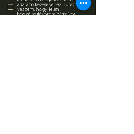
adataim kezeléséhez. Tudomásul
veszem, hogy jelen
hozzájárulásomat bármikor
visszavonhatom a
tájékoztatóban megadott
elérhetőségeken.
Adatkezelési
Tájékoztató
Feliratkozás
Adatkezelési Tájékoztató
Impresszum
Magazin
Kapcsolat
© Minden jog fenntartva Mevid
zrt.
készítette:
kovetkezolepes.hu