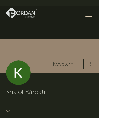
További műveletek
Követem
Kristóf Kárpáti