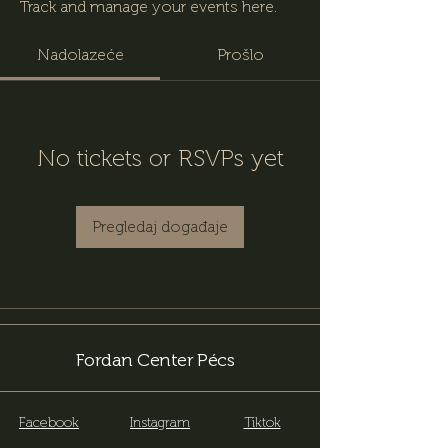
Track and manage your events here.
Nadolazeće
Prošlo
No tickets or RSVPs yet
Pregledaj događaje
Fordan Center Pécs
Facebook
Instagram
Tiktok