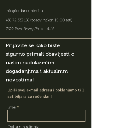
info@fordancenter.hu
+36 72 333 166
(pozovi nakon 15:00 sati)
7622 Pécs, Bajcsy-Zs. u. 14-16
.
Prijavite se kako biste
sigurno primali obavijesti o
našim nadolazećim
događanjima i aktualnim
novostima!
Upiši svoj e-mail adresu i poklanjamo ti 1
sat biljara za rođendan!
Ime
Datum rodjenja