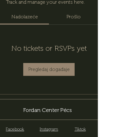
Track and manage your events here.
Nadolazeće
Prošlo
No tickets or RSVPs yet
Pregledaj događaje
Fordan Center Pécs
Facebook
Instagram
Tiktok