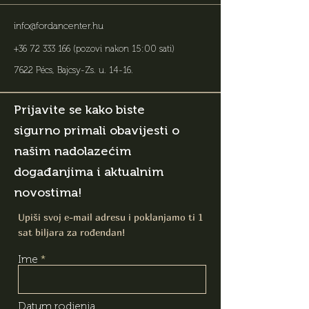
info@fordancenter.hu
+36 72 333 166
(pozovi nakon 15:00 sati)
7622 Pécs, Bajcsy-Zs. u. 14-16
.
Prijavite se kako biste
sigurno primali obavijesti o
našim nadolazećim
događanjima i aktualnim
novostima!
Upiši svoj e-mail adresu i poklanjamo ti 1
sat biljara za rođendan!
Ime
Datum rodjenja