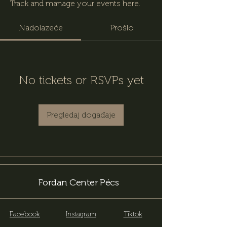
Track and manage your events here.
Nadolazeće
Prošlo
No tickets or RSVPs yet
Pregledaj događaje
Fordan Center Pécs
Facebook
Instagram
Tiktok