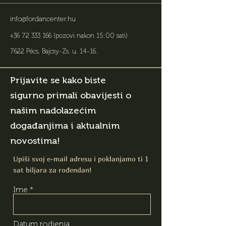
info@fordancenter.hu
+36 72 333 166
(pozovi nakon 15:00 sati)
7622 Pécs, Bajcsy-Zs. u. 14-16
.
Prijavite se kako biste
sigurno primali obavijesti o
našim nadolazećim
događanjima i aktualnim
novostima!
Upiši svoj e-mail adresu i poklanjamo ti 1
sat biljara za rođendan!
Ime
Datum rodjenja