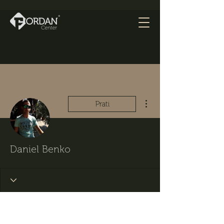
Više radnji
Prati
Daniel Benko