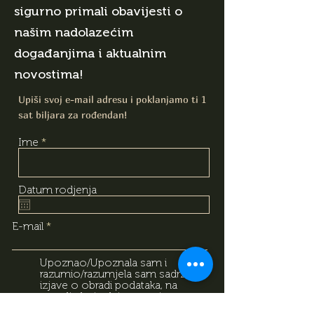
sigurno primali obavijesti o
našim nadolazećim
događanjima i aktualnim
novostima!
Upiši svoj e-mail adresu i poklanjamo ti 1
sat biljara za rođendan!
Ime
Datum rodjenja
E-mail
Upoznao/Upoznala sam i
razumio/razumjela sam sadržaj
izjave o obradi podataka, na
temelju koje dajem svoj
dobrovoljni pristanak za obradu