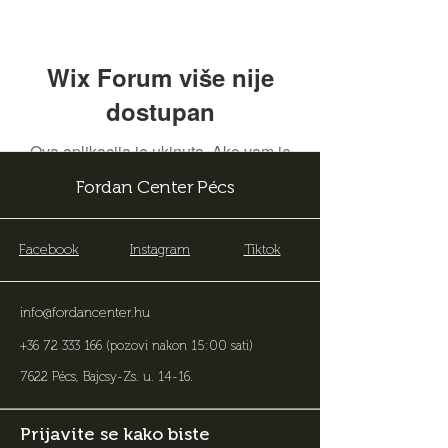
Wix Forum više nije
dostupan
Ova aplikacija je ukinuta. Ako vam je
potrebna aplikacija za zajednicu,
Fordan Center Pécs
koristite Wix Groups.
Facebook
Instagram
Tiktok
info@fordancenter.hu
+36 72 333 166
(pozovi nakon 15:00 sati)
7622 Pécs, Bajcsy-Zs. u. 14-16
.
Prijavite se kako biste