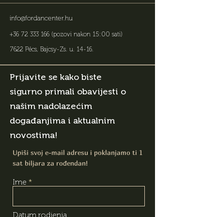
info@fordancenter.hu
+36 72 333 166
(pozovi nakon 15:00 sati)
7622 Pécs, Bajcsy-Zs. u. 14-16
.
Prijavite se kako biste
sigurno primali obavijesti o
našim nadolazećim
događanjima i aktualnim
novostima!
Upiši svoj e-mail adresu i poklanjamo ti 1
sat biljara za rođendan!
Ime
Datum rodjenja