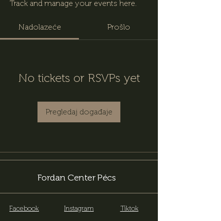
Track and manage your events here.
Nadolazeće
Prošlo
No tickets or RSVPs yet
Pregledaj događaje
Fordan Center Pécs
Facebook
Instagram
Tiktok