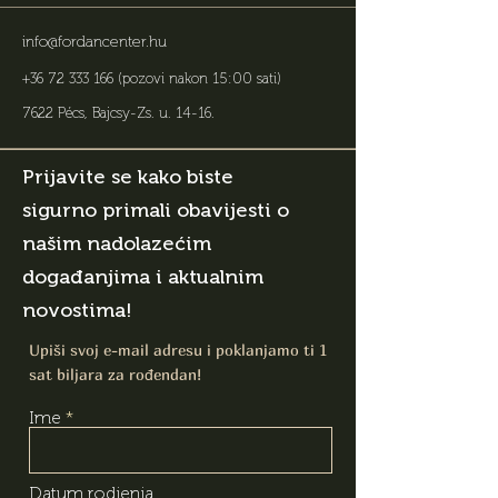
info@fordancenter.hu
+36 72 333 166
(pozovi nakon 15:00 sati)
7622 Pécs, Bajcsy-Zs. u. 14-16
.
Prijavite se kako biste
sigurno primali obavijesti o
našim nadolazećim
događanjima i aktualnim
novostima!
Upiši svoj e-mail adresu i poklanjamo ti 1
sat biljara za rođendan!
Ime
Datum rodjenja