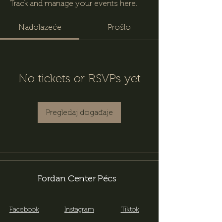
Track and manage your events here.
Nadolazeće
Prošlo
No tickets or RSVPs yet
Pregledaj događaje
Fordan Center Pécs
Facebook
Instagram
Tiktok