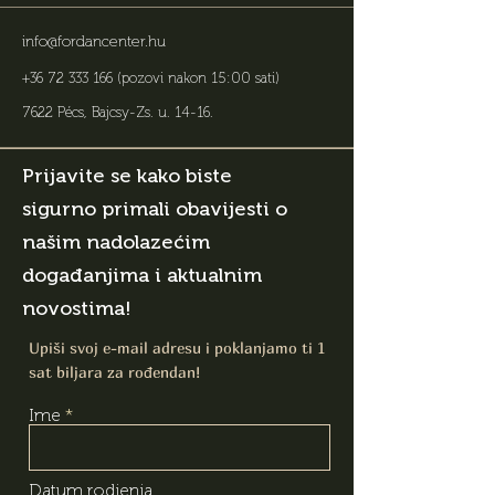
info@fordancenter.hu
+36 72 333 166
(pozovi nakon 15:00 sati)
7622 Pécs, Bajcsy-Zs. u. 14-16
.
Prijavite se kako biste
sigurno primali obavijesti o
našim nadolazećim
događanjima i aktualnim
novostima!
Upiši svoj e-mail adresu i poklanjamo ti 1
sat biljara za rođendan!
Ime
Datum rodjenja