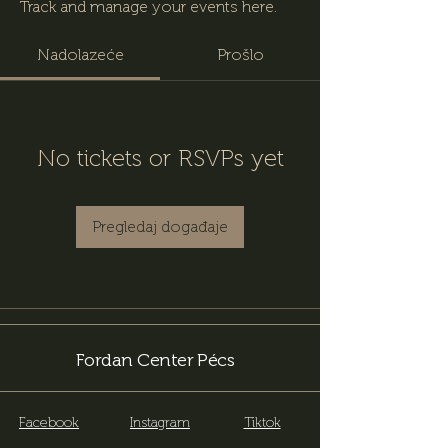
Track and manage your events here.
Nadolazeće
Prošlo
No tickets or RSVPs yet
Pregledaj događaje
Fordan Center Pécs
Facebook
Instagram
Tiktok