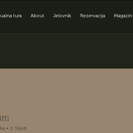
tualna tura
About
Jelovnik
Rezervacija
Magazin
tti
ika
0
Slijedi