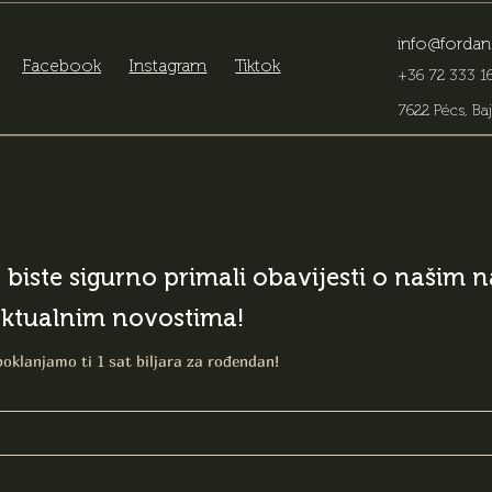
info@fordan
Facebook
Instagram
Tiktok
+36 72 333 16
7622 Pécs, Baj
o biste sigurno primali obavijesti o našim
aktualnim novostima!
poklanjamo ti 1 sat biljara za rođendan!