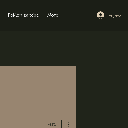
Poklon za tebe
More
Prijava
Više radnji
Prati