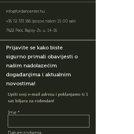
info@fordancenter.hu
+36 72 333 166
(pozovi nakon 15:00 sati)
7622 Pécs, Bajcsy-Zs. u. 14-16
.
Prijavite se kako biste
sigurno primali obavijesti o
našim nadolazećim
događanjima i aktualnim
novostima!
Upiši svoj e-mail adresu i poklanjamo ti 1
sat biljara za rođendan!
Ime
Datum rodjenja