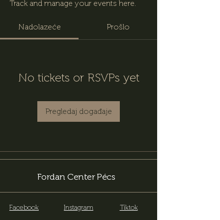
Track and manage your events here.
Nadolazeće
Prošlo
No tickets or RSVPs yet
Pregledaj događaje
Fordan Center Pécs
Facebook
Instagram
Tiktok