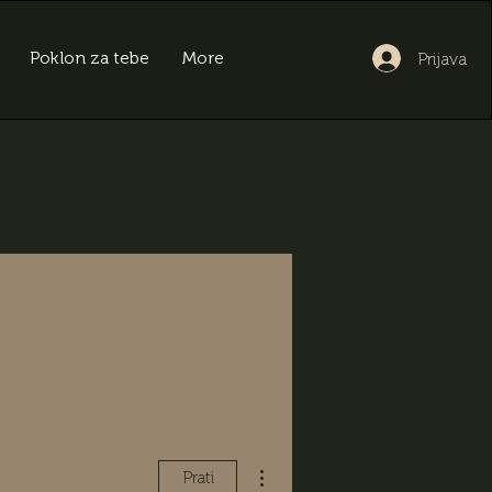
Poklon za tebe
More
Prijava
Više radnji
Prati