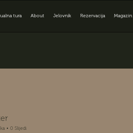
tualna tura
About
Jelovnik
Rezervacija
Magazin
ter
ika
0
Slijedi