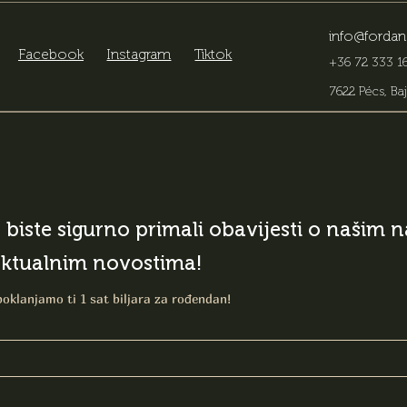
info@fordan
Facebook
Instagram
Tiktok
+36 72 333 16
7622 Pécs, Baj
o biste sigurno primali obavijesti o našim
aktualnim novostima!
poklanjamo ti 1 sat biljara za rođendan!