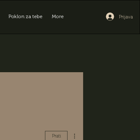
Poklon za tebe
More
Prijava
Više radnji
Prati