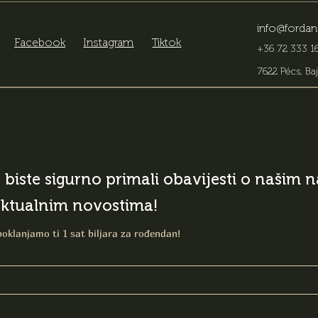
info@fordan
Facebook
Instagram
Tiktok
+36 72 333 16
7622 Pécs, Baj
o biste sigurno primali obavijesti o našim
aktualnim novostima!
poklanjamo ti 1 sat biljara za rođendan!