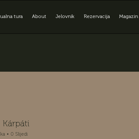
tualna tura
About
Jelovnik
Rezervacija
Magazin
f Kárpáti
ika
0
Slijedi