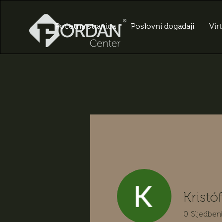
Početna stranica
Poslovni događaji
Vir
Kristó
0
Sljedben