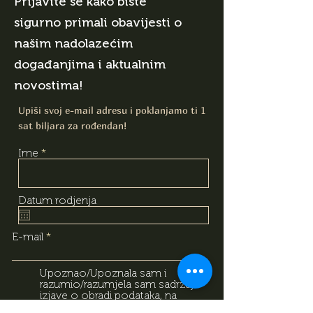
Prijavite se kako biste
sigurno primali obavijesti o
našim nadolazećim
događanjima i aktualnim
novostima!
Upiši svoj e-mail adresu i poklanjamo ti 1
sat biljara za rođendan!
Ime
Datum rodjenja
E-mail
Upoznao/Upoznala sam i
razumio/razumjela sam sadržaj
izjave o obradi podataka, na
temelju koje dajem svoj