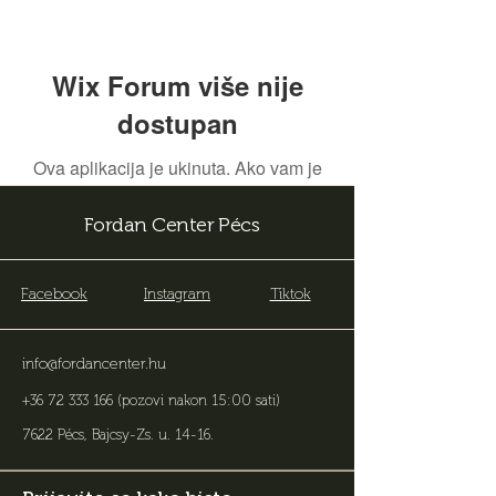
Wix Forum više nije
dostupan
Ova aplikacija je ukinuta. Ako vam je
potrebna aplikacija za zajednicu,
koristite Wix Groups.
Fordan Center Pécs
Facebook
Instagram
Tiktok
info@fordancenter.hu
+36 72 333 166
(pozovi nakon 15:00 sati)
7622 Pécs, Bajcsy-Zs. u. 14-16
.