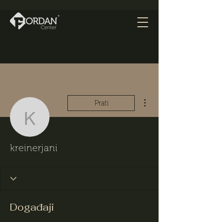
Više radnji
Prati
kreinerjani
kreinerjani
Događaji