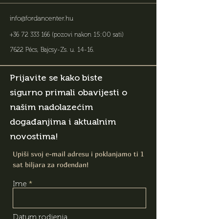
info@fordancenter.hu
+36 72 333 166
(pozovi nakon 15:00 sati)
7622 Pécs, Bajcsy-Zs. u. 14-16
.
Prijavite se kako biste
sigurno primali obavijesti o
našim nadolazećim
događanjima i aktualnim
novostima!
Upiši svoj e-mail adresu i poklanjamo ti 1
sat biljara za rođendan!
Ime
Datum rodjenja