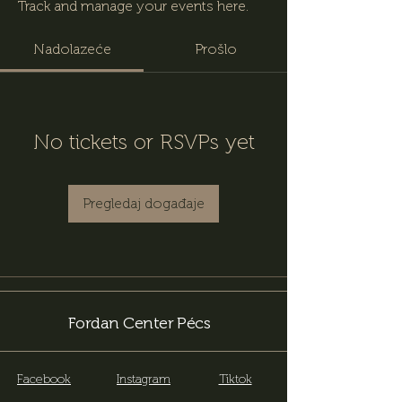
Track and manage your events here.
Nadolazeće
Prošlo
No tickets or RSVPs yet
Pregledaj događaje
Fordan Center Pécs
Facebook
Instagram
Tiktok