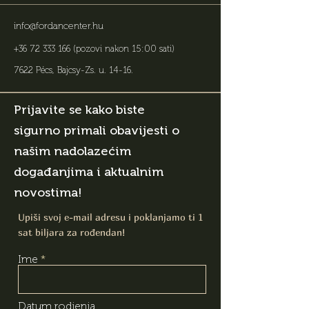
info@fordancenter.hu
+36 72 333 166
(pozovi nakon 15:00 sati)
7622 Pécs, Bajcsy-Zs. u. 14-16
.
Prijavite se kako biste
sigurno primali obavijesti o
našim nadolazećim
događanjima i aktualnim
novostima!
Upiši svoj e-mail adresu i poklanjamo ti 1
sat biljara za rođendan!
Ime
Datum rodjenja