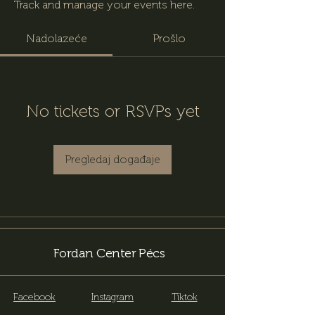
Track and manage your events here.
Nadolazeće
Prošlo
No tickets or RSVPs yet
Pregledaj događaje
Fordan Center Pécs
Facebook
Instagram
Tiktok