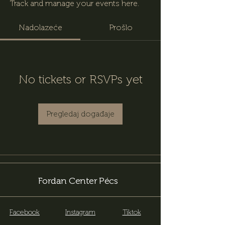
Track and manage your events here.
Nadolazeće
Prošlo
No tickets or RSVPs yet
Pregledaj događaje
Fordan Center Pécs
Facebook
Instagram
Tiktok