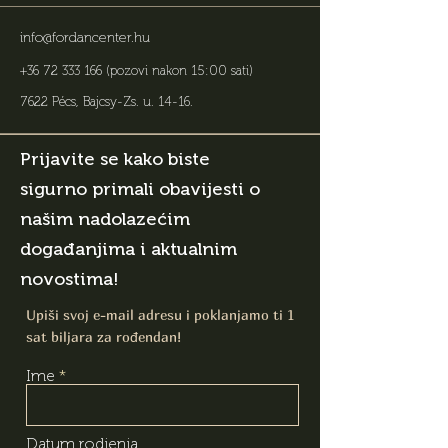
info@fordancenter.hu
+36 72 333 166
(pozovi nakon 15:00 sati)
7622 Pécs, Bajcsy-Zs. u. 14-16
.
Prijavite se kako biste
sigurno primali obavijesti o
našim nadolazećim
događanjima i aktualnim
novostima!
Upiši svoj e-mail adresu i poklanjamo ti 1
sat biljara za rođendan!
Ime
Datum rodjenja