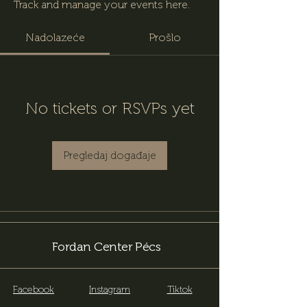
Track and manage your events here.
Nadolazeće
Prošlo
No tickets or RSVPs yet
Pregledaj događaje
Fordan Center Pécs
Facebook
Instagram
Tiktok