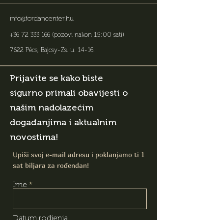
info@fordancenter.hu
+36 72 333 166
(pozovi nakon 15:00 sati)
7622 Pécs, Bajcsy-Zs. u. 14-16
.
Prijavite se kako biste
sigurno primali obavijesti o
našim nadolazećim
događanjima i aktualnim
novostima!
Upiši svoj e-mail adresu i poklanjamo ti 1
sat biljara za rođendan!
Ime
Datum rodjenja