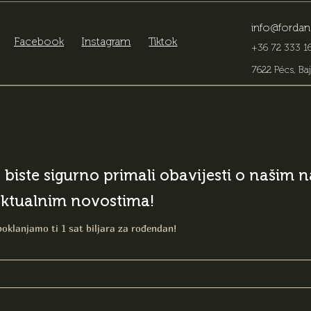
info@fordan
Facebook
Instagram
Tiktok
+36 72 333 16
7622 Pécs, Baj
o biste sigurno primali obavijesti o našim
aktualnim novostima!
poklanjamo ti 1 sat biljara za rođendan!