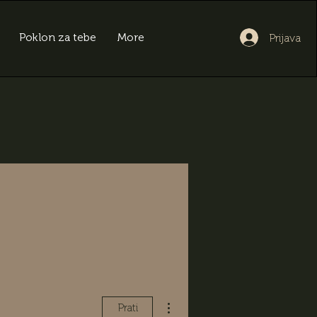
Poklon za tebe
More
Prijava
Više radnji
Prati