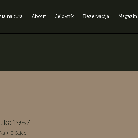
tualna tura
About
Jelovnik
Rezervacija
Magazin
luka1987
a1987
ika
0
Slijedi