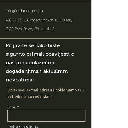
info@fordancenter.hu
+36 72 333 166
(pozovi nakon 15:00 sati)
7622 Pécs, Bajcsy-Zs. u. 14-16
.
Prijavite se kako biste
sigurno primali obavijesti o
našim nadolazećim
događanjima i aktualnim
novostima!
Upiši svoj e-mail adresu i poklanjamo ti 1
sat biljara za rođendan!
Ime
Datum rodjenja