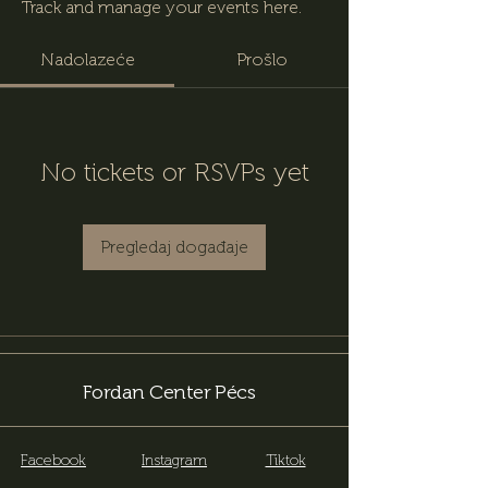
Track and manage your events here.
Nadolazeće
Prošlo
No tickets or RSVPs yet
Pregledaj događaje
Fordan Center Pécs
Facebook
Instagram
Tiktok